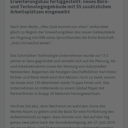
Erweiterungsbau fertiggestellt: neues Büro-
und Technologiegebäude mit 55 zusätzlichen
Arbeitsplätzen eingeweiht
Nach dem Motto „Alles Gute kommt von oben“ verkündete
gleich zu Beginn der Einweihungsfeier des neuen Gebäudeteils
ein Flugzeug mit Hilfe eines Spruchbandes die frohe Botschaft:
„Indu-Sol wächst weiter“.
Das Schmöllner Technologie-Unternehmen wurde vor 17,5
Jahren in Gera gegründet und versteht sich auf die Planung, Ab-
und Inbetriebnahme sowie der Wartung von industriellen
Netzwerken. Begannen die heutigen Geschäftsführer Karl-Heinz
Richter und René Heidl einst ihre Mission noch zu zweit, wissen
sie heute eine 135 Mitarbeiter starke Truppe hinter sich. Das
Unternehmen ist mittlerweile zu einem Global Player mit
Partnerfirmen in knapp 30 Nationen herangewachsen.
Höchste Zeit also, dem Wachstum im wahrsten Sinne des
Wortes Raum zu geben und die Basis für eine Fortführung des
Aufwärtstrends zu legen. Dazu konnte nun, fast auf den Tag
genau zwei Jahre nach der Grundsteinlegung, am 27. Juni 2019
ein neues Büro- und Technologiegebäude eingeweiht werden.