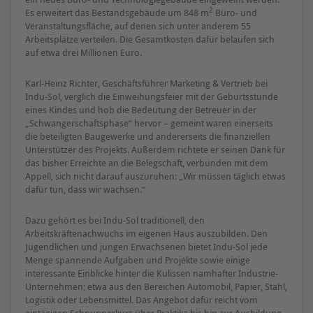
2
Es erweitert das Bestandsgebäude um 848 m
Büro- und
Veranstaltungsfläche, auf denen sich unter anderem 55
Arbeitsplätze verteilen. Die Gesamtkosten dafür belaufen sich
auf etwa drei Millionen Euro.
Karl-Heinz Richter, Geschäftsführer Marketing & Vertrieb bei
Indu-Sol, verglich die Einweihungsfeier mit der Geburtsstunde
eines Kindes und hob die Bedeutung der Betreuer in der
„Schwangerschaftsphase“ hervor – gemeint waren einerseits
die beteiligten Baugewerke und andererseits die finanziellen
Unterstützer des Projekts. Außerdem richtete er seinen Dank für
das bisher Erreichte an die Belegschaft, verbunden mit dem
Appell, sich nicht darauf auszuruhen: „Wir müssen täglich etwas
dafür tun, dass wir wachsen.“
Dazu gehört es bei Indu-Sol traditionell, den
Arbeitskräftenachwuchs im eigenen Haus auszubilden. Den
Jugendlichen und jungen Erwachsenen bietet Indu-Sol jede
Menge spannende Aufgaben und Projekte sowie einige
interessante Einblicke hinter die Kulissen namhafter Industrie-
Unternehmen; etwa aus den Bereichen Automobil, Papier, Stahl,
Logistik oder Lebensmittel. Das Angebot dafür reicht vom
eintägigen Schnupperkurs über Praktika bis hin zur Ausbildung