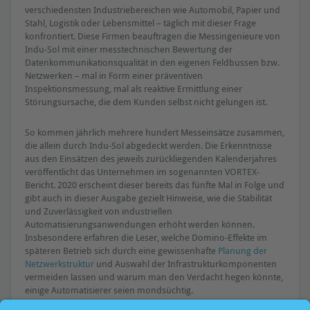
verschiedensten Industriebereichen wie Automobil, Papier und
Stahl, Logistik oder Lebensmittel – täglich mit dieser Frage
konfrontiert. Diese Firmen beauftragen die Messingenieure von
Indu-Sol mit einer messtechnischen Bewertung der
Datenkommunikationsqualität in den eigenen Feldbussen bzw.
Netzwerken – mal in Form einer präventiven
Inspektionsmessung, mal als reaktive Ermittlung einer
Störungsursache, die dem Kunden selbst nicht gelungen ist.
So kommen jährlich mehrere hundert Messeinsätze zusammen,
die allein durch Indu-Sol abgedeckt werden. Die Erkenntnisse
aus den Einsätzen des jeweils zurückliegenden Kalenderjahres
veröffentlicht das Unternehmen im sogenannten VORTEX-
Bericht. 2020 erscheint dieser bereits das fünfte Mal in Folge und
gibt auch in dieser Ausgabe gezielt Hinweise, wie die Stabilität
und Zuverlässigkeit von industriellen
Automatisierungsanwendungen erhöht werden können.
Insbesondere erfahren die Leser, welche Domino-Effekte im
späteren Betrieb sich durch eine gewissenhafte
Planung der
Netzwerkstruktur
und Auswahl der Infrastrukturkomponenten
vermeiden lassen und warum man den Verdacht hegen könnte,
einige Automatisierer seien mondsüchtig.