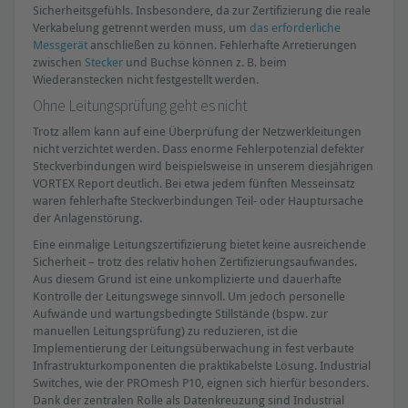
Sicherheitsgefühls. Insbesondere, da zur Zertifizierung die reale
Verkabelung getrennt werden muss, um
das erforderliche
Messgerät
anschließen zu können. Fehlerhafte Arretierungen
zwischen
Stecker
und Buchse können z. B. beim
Wiederanstecken nicht festgestellt werden.
Ohne Leitungsprüfung geht es nicht
Trotz allem kann auf eine Überprüfung der Netzwerkleitungen
nicht verzichtet werden. Dass enorme Fehlerpotenzial defekter
Steckverbindungen wird beispielsweise in unserem diesjährigen
VORTEX Report deutlich. Bei etwa jedem fünften Messeinsatz
waren fehlerhafte Steckverbindungen Teil- oder Hauptursache
der Anlagenstörung.
Eine einmalige Leitungszertifizierung bietet keine ausreichende
Sicherheit – trotz des relativ hohen Zertifizierungsaufwandes.
Aus diesem Grund ist eine unkomplizierte und dauerhafte
Kontrolle der Leitungswege sinnvoll. Um jedoch personelle
Aufwände und wartungsbedingte Stillstände (bspw. zur
manuellen Leitungsprüfung) zu reduzieren, ist die
Implementierung der Leitungsüberwachung in fest verbaute
Infrastrukturkomponenten die praktikabelste Lösung. Industrial
Switches, wie der PROmesh P10, eignen sich hierfür besonders.
Dank der zentralen Rolle als Datenkreuzung sind Industrial