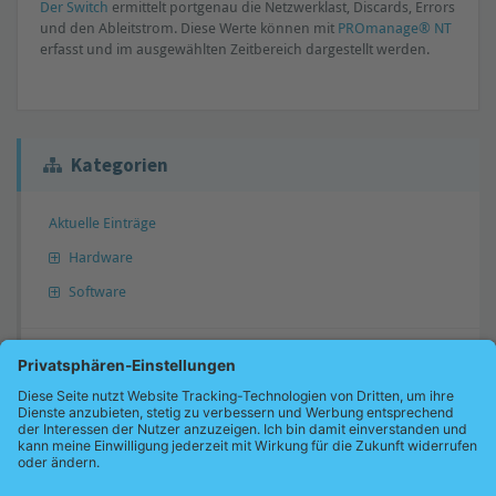
Der Switch
ermittelt portgenau die Netzwerklast, Discards, Errors
und den Ableitstrom. Diese Werte können mit
PROmanage® NT
erfasst und im ausgewählten Zeitbereich dargestellt werden.
Kategorien
Aktuelle Einträge
Hardware
Software
Antwort nicht gefunden?
Gerne können Sie uns Ihre Frage übermitteln. Wir werden diese dann
gegebenenfalls in unsere Wissensdatenbank übernehmen und Sie
benachrichtigen.
Jetzt Frage übermitteln