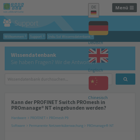
DE
Menü
Support
Willkommen
Support
Indu-Sol Wissensdatenbank
Deutsch
Wissendatenbank
Sie haben Fragen? Wir die Antworten!
Englisch
Chinesisch
Kann der PROFINET Switch PROmesh in
PROmanage® NT eingebunden werden?
Hardware
PROFINET
PROmesh P9
Software
Permanente Netzwerküberwachung
PROmanage® NT