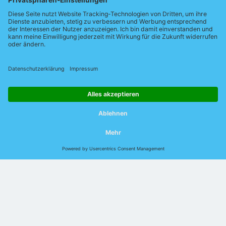
beraten Sie gern!
Zu den PICC Ansprechpartnern
© 2026 Indu-Sol GmbH |
Impressum
|
Kontakt
|
Datenschutz
|
Jobs
|
Verhaltenskodex
|
AEB
|
AVB
|
DIN EN
ISO 9001:2015
Sprache:
Deutsch
English
Chinesisch