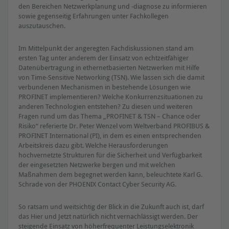
den Bereichen Netzwerkplanung und -diagnose zu informieren
sowie gegenseitig Erfahrungen unter Fachkollegen
auszutauschen.
Im Mittelpunkt der angeregten Fachdiskussionen stand am
ersten Tag unter anderem der Einsatz von echtzeitfähiger
Datenübertragung in ethernetbasierten Netzwerken mit Hilfe
von Time-Sensitive Networking (TSN). Wie lassen sich die damit
verbundenen Mechanismen in bestehende Lösungen wie
PROFINET implementieren? Welche Konkurrenzsituationen zu
anderen Technologien entstehen? Zu diesen und weiteren
Fragen rund um das Thema „PROFINET & TSN – Chance oder
Risiko“ referierte Dr. Peter Wenzel vom Weltverband PROFIBUS &
PROFINET International (PI), in dem es einen entsprechenden
Arbeitskreis dazu gibt. Welche Herausforderungen
hochvernetzte Strukturen für die Sicherheit und Verfügbarkeit
der eingesetzten Netzwerke bergen und mit welchen
Maßnahmen dem begegnet werden kann, beleuchtete Karl G.
Schrade von der PHOENIX Contact Cyber Security AG.
So ratsam und weitsichtig der Blick in die Zukunft auch ist, darf
das Hier und Jetzt natürlich nicht vernachlässigt werden. Der
steigende Einsatz von höherfrequenter Leistungselektronik