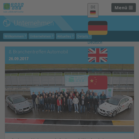
DE
Menü
Unternehmen
Willkommen
Unternehmen
Aktuelles
Details
Deutsch
8. Branchentreffen Automobil
26.09.2017
Englisch
Chinesisch