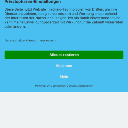
© 2026 Indu-Sol GmbH |
Impressum
|
Kontakt
|
Datenschutz
|
Jobs
|
Verhaltenskodex
|
AEB
|
AVB
|
DIN EN
ISO 9001:2015
Sprache:
Deutsch
English
Chinesisch