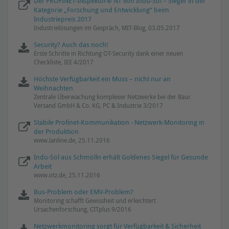
Der PROFINET-INspektor® NT von Indu-Sol – Sieger in der
Kategorie „Forschung und Entwicklung“ beim
Industriepreis 2017
Industrielösungen im Gespräch, MIT-Blog, 03.05.2017
Security? Auch das noch!
Erste Schritte in Richtung OT-Security dank einer neuen
Checkliste, IEE 4/2017
Höchste Verfügbarkeit ein Muss – nicht nur an
Weihnachten
Zentrale Überwachung komplexer Netzwerke bei der Baur
Versand GmbH & Co. KG, PC & Industrie 3/2017
Stabile Profinet-Kommunikation - Netzwerk-Monitoring in
der Produktion
www.lanline.de, 25.11.2016
Indu-Sol aus Schmölln erhält Goldenes Siegel für Gesunde
Arbeit
www.otz.de, 25.11.2016
Bus-Problem oder EMV-Problem?
Monitoring schafft Gewissheit und erleichtert
Ursachenforschung, CITplus 9/2016
Netzwerkmonitoring sorgt für Verfügbarkeit & Sicherheit