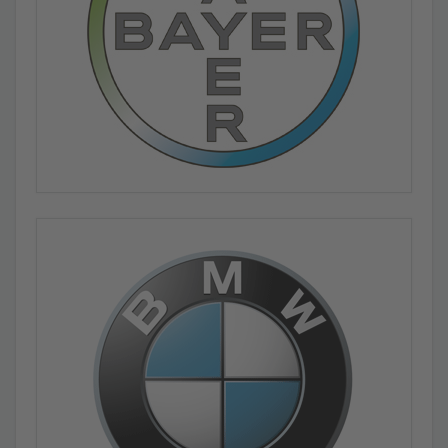
Azubis auf Tuchfühlung mit Technologie und Tradition
Indu-Sol begrüßt Nachwuchs-Techniker im neuen Lehrjahr
EMV & Potentialausgleich in der Automatisierung
Praxisbericht zum aktuellen Stand der Technik
Indu-Sol GmbH wächst weiter
Erweiterungsbau fertiggestellt: neues Büro- und
Technologiegebäude mit 55 zusätzlichen Arbeitsplätzen
eingeweiht
Service-Einsätze im Zeichen von Industrie 4.0 -
VORTEX Report 2019
Vierte Ausgabe des VORTEX Berichts erschienen
Erklärvideo: Der Switch – der Profi im Netzwerk
Switches verstehen, um industrielle Vernetzung zu
beherrschen
Die rechte Hand des Netzwerk-Administrators
Der Switch PROmesh P20 - Zuverlässige Schnittstelle
zwischen IT und OT
Aus AS-i Expert wird ASi View