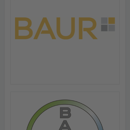
die zur Eindämmung der Pandemie beitragen.
Feldbus-Diagnose-Handheld FDH-1 und PAtest
abgelöst durch PB-Q ONE
PROFIBUS-Tester PB-Q One löst Produlkte Feldbus-
Diagnose-Handheld FDH-1 und PAtest ab. Alle gängigen
Funktionen bleiben durch den PB-Q One und den
optionalen PROFIBUS PA Adapter erhalten.
Ethernet Switch PROmesh P20 als Kategoriesieger
beim Engineers‘ Choice Award 2020 ausgezeichnet
Von Ingenieuren gewählt: Die optimale Hardware für
industrielle Vernetzung
Kostenloses PROFINET-Whitepaper
Wichtige Erkenntnisse und Tipps aus der Praxis für Planer,
Elektrokonstrukteure und PROFINET-Interessierte
PROmesh P20 ist Finalist beim Engineers` Choice
Award 2020
Finden Sie die ideale Lösung für sich und stimmen Sie ab!
Indu-Sol erweitert Kompetenzfeld auf PROFINET in
der Prozessindustrie
Als zertifiziertes PI Competence Center nun wichtige
Anlaufstelle für ein zukunftsgerichtetes Technologiefeld