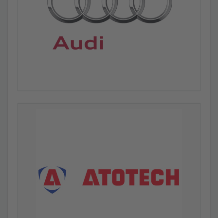
Zustandsmonitoring: Der Fitnesstracker für OT-
Netzwerke
Den Zustand industrieller Netzwerke zu Überwachen ist
(fast) so kinderleicht wie die Nutzung eines Fitnesstrackers.
Wie gelingt die unkomplizierte Zustandsüberwachung von
Maschine und -Netzwerk?
Was das PROFINET-Netzwerk im Innersten
zusammenhält
Wo liegt das Herzstück des PROFINET-Netzwerks? Für die
Instandhaltung im PROFINET gibt es im Grunde nur eine
Achillesverse...ein Essay von Karl-Heinz Richter.
VORTEX Report 2021: Zwischen Pragmatismus und
Systemrelevanz
Sechste Ausgabe des VORTEX-Berichts erschienen – Der
aktuelle Lagebericht zum Zustand industrieller Netzwerke.
Netzwerke öffnen für die Digitalisierung in der
Produktion
Praktisch alle Unternehmen wissen, dass die Digitalisierung
ihrer Produktionsanlagen unumgänglich ist, um sich
behaupten zu können. Damit man sich bei diesem
Vorhaben nicht selbst im Weg steht, müssen [...]