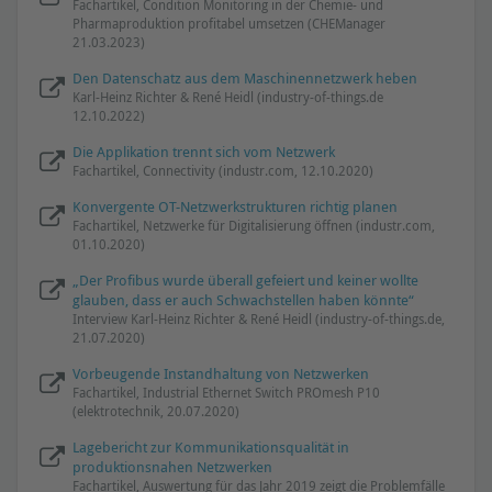
Fachartikel, Condition Monitoring in der Chemie- und
Pharmaproduktion profitabel umsetzen (CHEManager
21.03.2023)
Den Datenschatz aus dem Maschinennetzwerk heben
Karl-Heinz Richter & René Heidl (industry-of-things.de
12.10.2022)
Die Applikation trennt sich vom Netzwerk
Fachartikel, Connectivity (industr.com, 12.10.2020)
Konvergente OT-Netzwerkstrukturen richtig planen
Fachartikel, Netzwerke für Digitalisierung öffnen (industr.com,
01.10.2020)
„Der Profibus wurde überall gefeiert und keiner wollte
glauben, dass er auch Schwachstellen haben könnte“
Interview Karl-Heinz Richter & René Heidl (industry-of-things.de,
21.07.2020)
Vorbeugende Instandhaltung von Netzwerken
Fachartikel, Industrial Ethernet Switch PROmesh P10
(elektrotechnik, 20.07.2020)
Lagebericht zur Kommunikationsqualität in
produktionsnahen Netzwerken
Fachartikel, Auswertung für das Jahr 2019 zeigt die Problemfälle