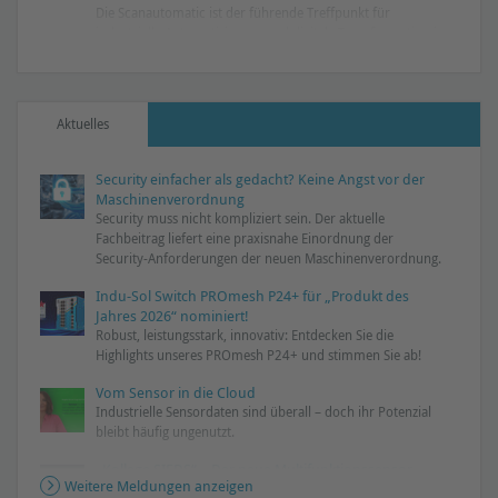
Die Scanautomatic ist der führende Treffpunkt für
industrielle Automatisierung und digitale Transformation in
der nordischen Region.
Aktuelles
Security einfacher als gedacht? Keine Angst vor der
Maschinenverordnung
Security muss nicht kompliziert sein. Der aktuelle
Fachbeitrag liefert eine praxisnahe Einordnung der
Security-Anforderungen der neuen Maschinenverordnung.
Indu-Sol Switch PROmesh P24+ für „Produkt des
Jahres 2026“ nominiert!
Robust, leistungsstark, innovativ: Entdecken Sie die
Highlights unseres PROmesh P24+ und stimmen Sie ab!
Vom Sensor in die Cloud
Industrielle Sensordaten sind überall – doch ihr Potenzial
bleibt häufig ungenutzt.
„Kollege SIEDS“ – Der neue Multifunktionssensor
Weitere Meldungen anzeigen
Umwelt- und Maschinendaten digital erfassen und proaktiv