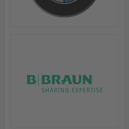
Indu-Sol erwirbt die Produktrechte für Mess- und
Diagnosegerät ASi View.
PROFIBUS-Analyse: So einfach geht's [Video]
Qualitätscheck und rückwirkungsfreie, vollautomatische
Topologie-Erfassung mit dem PB-Q ONE
Wie bleibt Automatisierungstechnologie auch
zukünftig beherrschbar?
Der VORTEX-Report 2018 gibt einen aktuellen Lagebericht
zum Zustand der industriellen Netzwerke.
Der Switch mit Zukunft
TSN bereits im Nacken, PROFINET noch vor der Brust.
Indu-Sol feiert 15-jähriges Bestehen
Grundstein für Erweiterung des Firmengebäudes gelegt.
Indu-Sol erhält Industriepreis 2017
PROFINET-INspektor® NT von Fachjury als Kategoriesieger
ausgezeichnet.
Security in der Automatisierung
Gemeinsam mit Indu-Sol zum wirksamen
Sicherheitskonzept auf Produktionsebene.