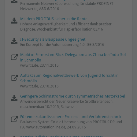
Permanente Netzwerküberwachung für stabile PROFINET-
Netzwerke, A&D 6/2016
Mit dem PROFIBUS sicher in die Rente
Höhere Anlagenverfügbarkeit und Effizienz dank präziser
Diagnose, Wochenblatt für Papierfabrikation 03/16
IT-Security als Blaupause ungeeignet
Ein Konzept für die Automatisierung 4.0, IEE 3/2016
Markt in Fernost im Blick: Delegation aus China bei Indu-Sol
in Schmölln
www.tlz.de, 23.11.2015
Auftakt zum Regionalwettbewerb von Jugend forscht in
Schmölln
www.tlz.de, 23.10.2015
Geringere Schirmströme durch symmetrisches Motorkabel
Anwenderbericht der Neuen Glaswerke Großbreitenbach,
maschinenbau 10/2015, Schweiz
Für eine zukunftssichere Prozess- und Verfahrenstechnik
Baukasten-System für die Überwachung von PROFIBUS DP und
PA, www.automationline.de, 24.09.2015