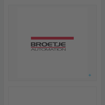
Indu-Sol erhält Goldenes Siegel für Gesunde Arbeit
Auszeichnung für betriebliches Gesundheitsmanagement.
Indu-Sol bildet PROFINET Engineers aus
Indu-Sol erhält Zertifizierungsberechtigung für PROFINET
Ingenieure.
PROFINET - Der Film
Technologie einfach erklärt - für Einsteiger, Umsteiger und
Fortgeschrittene.
Indu-Sol als PI Competence Center (PICC) zertifiziert
Indu-Sol wurde von der Organisation PROFIBUS &
PROFINET International zum PI Competence Center (PICC)
für PROFIBUS DP, PROFIBUS PA und PROFINET zertifiziert.
Up-to-date mit den XING Foren für PROFIBUS,
PROFINET und EMV
Stellen Sie Fragen und lernen Sie Neues in den PROFIBUS,
PROFINET und EMV Foren!