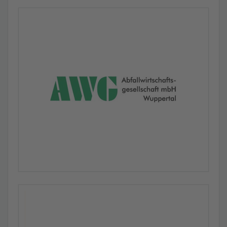
Commerce-Bereich
Die zeitkritische Bearbeitung von Bestellungen und
reibungslose Logistikprozesse gehören zu den Grundsteinen
jedes erfolgreichen Onlinehändlers. Doch was tun, wenn
sporadische Störungen auftreten und die Produktivität
gefährdet wird?
Was hat eine Innenstadt und deren Fahrspuren mit
den aktuellen Herausforderungen im PROFINET zu
tun?
In einem Interview mit der Fachzeitschrift
"elektrotechnik" erklären die Indu-Sol
Geschäftsführer René Heidl und Karl-Heinz Richter, wie sich
die Instandhaltung durch die Verbreitung von PROFINET
verändert hat und welche Herausforderungen sich daraus
ergeben.
Fünfte Ausgabe des VORTEX-Berichts erschienen
Feldbusse und Netzwerke im Jahr 2020: Von Domino-
Effekten und mondsüchtigen Automatisierern
Kundeninformation zu den Auswirkungen der
Eindämmung von COVID-19
Die Maßnahmen zur Bekämpfung von Covid-19 verändern
sich derzeit fast täglich und wir unterstützen alle Vorhaben,