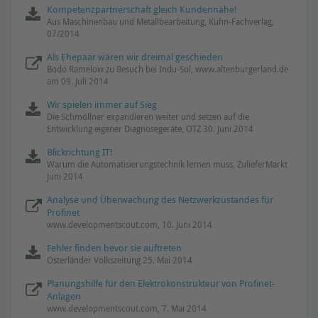
Kompetenzpartnerschaft gleich Kundennähe!
Aus Maschinenbau und Metallbearbeitung, Kuhn-Fachverlag,
07/2014
Als Ehepaar wären wir dreimal geschieden
Bodo Ramelow zu Besuch bei Indu-Sol, www.altenburgerland.de
am 09. Juli 2014
Wir spielen immer auf Sieg
Die Schmöllner expandieren weiter und setzen auf die
Entwicklung eigener Diagnosegeräte, OTZ 30. Juni 2014
Blickrichtung IT!
Warum die Automatisierungstechnik lernen muss, ZulieferMarkt
Juni 2014
Analyse und Überwachung des Netzwerkzustandes für
Profinet
www.developmentscout.com, 10. Juni 2014
Fehler finden bevor sie auftreten
Osterländer Volkszeitung 25. Mai 2014
Planungshilfe für den Elektrokonstrukteur von Profinet-
Anlagen
www.developmentscout.com, 7. Mai 2014