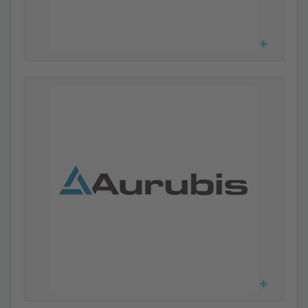
In der Praxis unterschätzt: Fehlerquelle Datenleitung
Mehr als 50% aller Störungen in industriellen Netzwerken
sind leitungsbedingt. Folglich erweist sich das "Asset
Leitung" als Schwachstelle der angestrebten
Hochverfügbarkeit. Wie kommt das?
Schulungen zu Zeiten von Corona: Hinweise zu
unseren Präsenzschulungen
Aufgrund der anhaltenden Pandemie ist es nur bedingt
möglich Präsenzschulungen durchzuführen. Um weder Sie
als Teilnehmer oder unsere TrainerInnen zu gefährden, [...]
Produktvorstellung | PROmesh P10 – Der Switch für
permanente Leitungsüberwachung
Erfahren Sie mehr über den Industrial Ethernet Switch, der
die vorbeugende Instandhaltung von Netzwerken
revolutioniert.
Gibt es Alternativen zur Leitungszertifizierung im OT-
Bereich?
Die üblicherweise praktizierte Zertifizierung neuverlegter
Leitungen wird immer wieder kritisch hinterfragt. Woran
liegt das und gibt es überhaupt empfehlenswerte
Alternativen für Maschinen- und Anlagenbau?
Erfolgsgeschichte: PROFINET Diagnose im E-