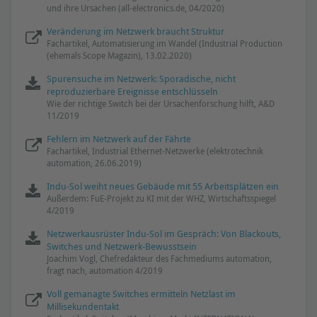
und ihre Ursachen (all-electronics.de, 04/2020)
Veränderung im Netzwerk braucht Struktur
Fachartikel, Automatisierung im Wandel (Industrial Production
(ehemals Scope Magazin), 13.02.2020)
Spurensuche im Netzwerk: Sporadische, nicht
reproduzierbare Ereignisse entschlüsseln
Wie der richtige Switch bei der Ursachenforschung hilft, A&D
11/2019
Fehlern im Netzwerk auf der Fährte
Fachartikel, Industrial Ethernet-Netzwerke (elektrotechnik
automation, 26.06.2019)
Indu-Sol weiht neues Gebäude mit 55 Arbeitsplätzen ein
Außerdem: FuE-Projekt zu KI mit der WHZ, Wirtschaftsspiegel
4/2019
Netzwerkausrüster Indu-Sol im Gespräch: Von Blackouts,
Switches und Netzwerk-Bewusstsein
Joachim Vogl, Chefredakteur des Fachmediums automation,
fragt nach, automation 4/2019
Voll gemanagte Switches ermitteln Netzlast im
Millisekundentakt