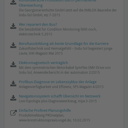
Kontinuierliche Produktion durch permanente
Überwachung
Die Georgsmarienhütte GmbH setzt auf die INBLOX-Baureihe der
Indu-Sol GmbH, etz 7-2015
Wer repariert den Bus?
Die Sensibilität für Condition Monitoring fehlt noch,
elektrotechnik 5.2015
Berufsausbildung als beste Grundlage für die Karriere
Zukunftstechnik und Heimatgefühl – Indu-Sol begeistert junge
Leute, IHK-Magazin Mai 2015
Elektromagnetisch verträglich
Mit dem symmetrischen Motorkabel SymFlex EMV-Drive von
Indu-Sol, Anwenderbericht in der automation 2/2015
Profibus-Diagnose im Lebenszyklus der Anlage
Anlagenverfügbarkeit und Effizienz, SPS-Magazin 4/2015
Navigationssystem schafft Übersicht im Netzwerk
Live-Topologie plus Diagnosewerkzeug, mpa 3-2015
Einfache Profinet-Planungshilfe
Produktmeldung PROnetplan,
www.konstruktionspraxis.vogel.de, 10.02.2015