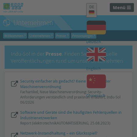
DE
Menü
Unternehmen
Willkommen
Unternehmen
Presse
Pressespiegel
Deutsch
Indu-Sol in der
Presse
. Finden Sie hier aktuelle
Veröffentlichungen rund um unser Unternehmen
Englisch
Security einfacher als gedacht? Keine Angst vor der
Maschinenverordnung
Fachartikel, Neue Maschinenverordnung: Security-
Chinesisch
Anforderungen verständlich und praxisnah erläutert, Indu-Sol
06/2026
Software und Geräte sind die häufigsten Fehlerquellen in
Industrienetzwerken
Report (elektrotechnikAUTOMATISIERUNG, 25.08.2023)
Netzwerk-Instandhaltung – ein Glücksspiel?