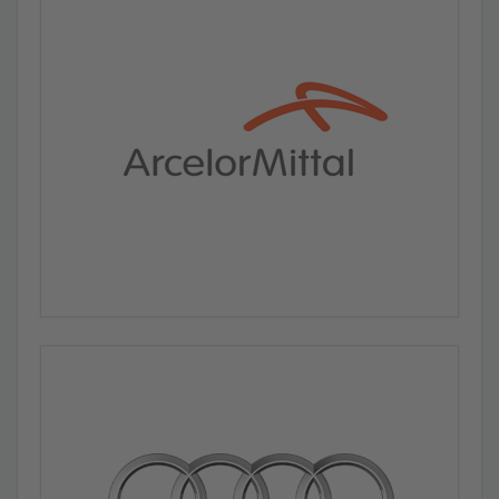
Die eigene Zukunft ausprobieren – College on Tour
bei Indu-Sol
Um auf dem Markt erfolgreich zu sein, bedarf es fähiger
und motivierter Mitarbeiter. Daher ist es Indu-Sol ein
ständiges Anliegen, kontinuierlich für Nachwuchs der
eigenen Reihen zu sorgen und künftigen Azubis zu zeigen,
wofür unser Unternehmen steht, was in der Ausbildungszeit
zu erwarten ist und wie bei uns Unternehmenskultur gelebt
wird.
Anlagenperformance sichern durch Nutzung smarter
Netzwerkdaten (inklusive Webinaraufzeichnung)
Erfahren Sie, wie Sie Ihre Ansprüche an maximale
Anlagenverfügbarkeit und proaktiver Instandhaltung OHNE
MEHRAUFWAND vereinen können – dank clever
ausgewählter Infrastrukturkomponenten. Mit kostenloser
Webinaraufzeichnung.
Smart Factory: Elektroplanung okay, aber
Netzwerkplanung vergessen? (inklusive
Webinaraufzeichnung)
Erfahren Sie, weshalb eine Anlagenplanung ohne konkrete
Planung des Maschinennetzwerks nicht mehr zeitgemäß ist
und welche Risiken sich daraus ergeben – inklusive
kostenloser Webinaraufzeichnung