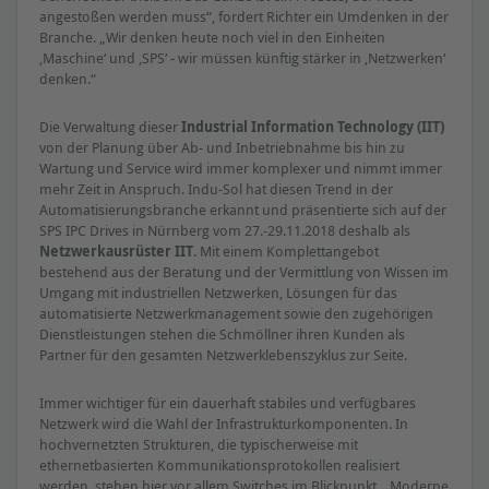
angestoßen werden muss“, fordert Richter ein Umdenken in der
Branche. „Wir denken heute noch viel in den Einheiten
‚Maschine‘ und ‚SPS‘ ‒ wir müssen künftig stärker in ‚Netzwerken‘
denken.“
Die Verwaltung dieser
Industrial Information Technology (IIT)
von der Planung über Ab- und Inbetriebnahme bis hin zu
Wartung und Service wird immer komplexer und nimmt immer
mehr Zeit in Anspruch. Indu-Sol hat diesen Trend in der
Automatisierungsbranche erkannt und präsentierte sich auf der
SPS IPC Drives in Nürnberg vom 27.-29.11.2018 deshalb als
Netzwerkausrüster IIT
. Mit einem Komplettangebot
bestehend aus der Beratung und der Vermittlung von Wissen im
Umgang mit industriellen Netzwerken, Lösungen für das
automatisierte Netzwerkmanagement sowie den zugehörigen
Dienstleistungen stehen die Schmöllner ihren Kunden als
Partner für den gesamten Netzwerklebenszyklus zur Seite.
Immer wichtiger für ein dauerhaft stabiles und verfügbares
Netzwerk wird die Wahl der Infrastrukturkomponenten. In
hochvernetzten Strukturen, die typischerweise mit
ethernetbasierten Kommunikationsprotokollen realisiert
werden, stehen hier vor allem Switches im Blickpunkt. „Moderne