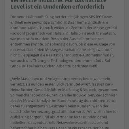
Vernetzte Industrie: Für das nächste
Level ist ein Umdenken erforderlich
Die neue Hallenaufteilung bei der diesjährigen SPS IPC Drives
enthielt eine gewichtige Symbolik: Das Thema „Industrielle
Kommunikation“ ist noch weiter ins Zentrum der Messe gerückt
‒ sowohl geografisch von Halle 2 in Halle 5 als auch thematisch,
wie man nicht nur dem Design der Ausstellerpräsenzen
entnehmen konnte. Unabhängig davon, ob diese Aussage von
der veranstaltenden Messegesellschaft beabsichtigt war oder
nicht: Sie spiegelt die Realität der Industrie-Automation wider,
wie auch das Thüringer Technologieunternehmen Indu-Sol
GmbH aus seiner täglichen Arbeit zu berichten weiß.
„Viele Maschinen und Anlagen sind bereits heute weit mehr
vernetzt, als auf den ersten Blick vermutet wird“, fasst es Karl-
Heinz Richter, Geschäftsführer Marketing & Vertrieb, zusammen.
So mancher Topologie-Scan, den die Indu-Sol Service-Techniker
bei der Netzwerkanalyse im Kundenauftrag durchführen, führt
dabei zu entgeisterten Gesichtern beim Kunden, wenn der
tatsächliche Vernetzungsgrad offenbar wird. „Wir wollen hier für
Aufklärung sorgen und als Partner unserer Kunden dabei
mithelfen, dass industrielle Netzwerke weiterhin stabil und
beherrschbar bleiben. Das Ganze ist ein Prozess, der heute