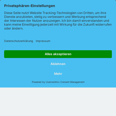
Richter einen Ausblick auf die zukünftige Ausrichtung von Indu-
Sol.
Pressemitteilung als PDF
Zur Übersicht
© 2026 Indu-Sol GmbH |
Impressum
|
Kontakt
|
Datenschutz
|
Jobs
|
Verhaltenskodex
|
AEB
|
AVB
|
DIN EN
ISO 9001:2015
Sprache:
Deutsch
English
Chinesisch