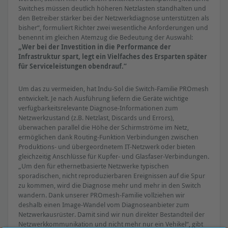
Switches müssen deutlich höheren Netzlasten standhalten und
den Betreiber stärker bei der Netzwerkdiagnose unterstützen als
bisher“, formuliert Richter zwei wesentliche Anforderungen und
benennt im gleichen Atemzug die Bedeutung der Auswahl:
„Wer bei der Investition in die Performance der
Infrastruktur spart, legt ein Vielfaches des Ersparten später
für Serviceleistungen obendrauf.“
Um das zu vermeiden, hat Indu-Sol die Switch-Familie PROmesh
entwickelt. Je nach Ausführung liefern die Geräte wichtige
verfügbarkeitsrelevante Diagnose-Informationen zum
Netzwerkzustand (z.B. Netzlast, Discards und Errors),
überwachen parallel die Höhe der Schirmströme im Netz,
ermöglichen dank Routing-Funktion Verbindungen zwischen
Produktions- und übergeordnetem IT-Netzwerk oder bieten
gleichzeitig Anschlüsse für Kupfer- und Glasfaser-Verbindungen.
„Um den für ethernetbasierte Netzwerke typischen
sporadischen, nicht reproduzierbaren Ereignissen auf die Spur
zu kommen, wird die Diagnose mehr und mehr in den Switch
wandern. Dank unserer PROmesh-Familie vollziehen wir
deshalb einen Image-Wandel vom Diagnoseanbieter zum
Netzwerkausrüster. Damit sind wir nun direkter Bestandteil der
Netzwerkkommunikation und nicht mehr nur ein Vehikel“, gibt