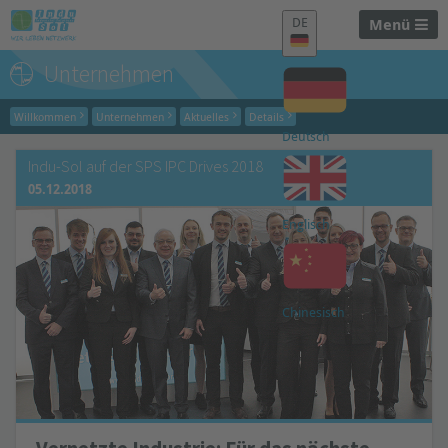
DE
Menü
Unternehmen
Willkommen
Unternehmen
Aktuelles
Details
Deutsch
Indu-Sol auf der SPS IPC Drives 2018
05.12.2018
Englisch
Chinesisch