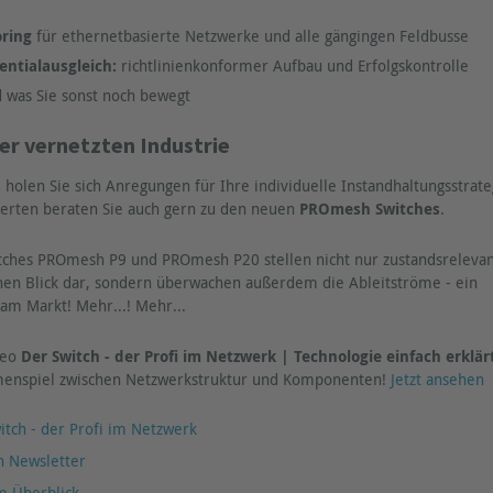
ring
für ethernetbasierte Netzwerke und alle gängingen Feldbusse
entialausgleich:
richtlinienkonformer Aufbau und Erfolgskontrolle
 was Sie sonst noch bewegt
er vernetzten Industrie
holen Sie sich Anregungen für Ihre individuelle Instandhaltungsstrate
erten beraten Sie auch gern zu den neuen
PROmesh Switches
.
tches PROmesh P9 und PROmesh P20 stellen nicht nur zustandsreleva
einen Blick dar, sondern überwachen außerdem die Ableitströme - ein
 am Markt! Mehr...! Mehr...
deo
Der Switch - der Profi im Netzwerk | Technologie einfach erklä
enspiel zwischen Netzwerkstruktur und Komponenten!
Jetzt ansehen
itch - der Profi im Netzwerk
n Newsletter
m Überblick