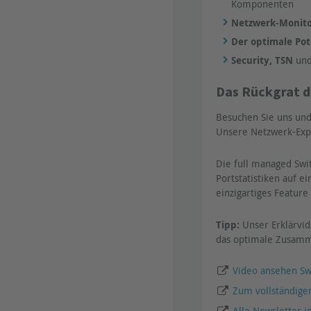
Komponenten
Netzwerk-Monito
Der optimale Pot
Security, TSN
und
Das Rückgrat d
Besuchen Sie uns und 
Unsere Netzwerk-Exp
Die full managed Swi
Portstatistiken auf 
einzigartiges Feature
Tipp:
Unser Erklärvi
das optimale Zusamm
Video ansehen Sw
Zum vollständige
Alle Newsletter i