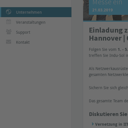
Messe ein
21.03.2019
Unternehmen
Veranstaltungen
Einladung 
Support
Hannover | 
Kontakt
Folgen Sie vom
1. - 5
treffen Sie Indu-Sol 
Als Netzwerkausrüster
gesamten Netzwerkleb
Sichern Sie sich glei
Das gesamte Team der
Diskutieren Si
Vernetzung in II