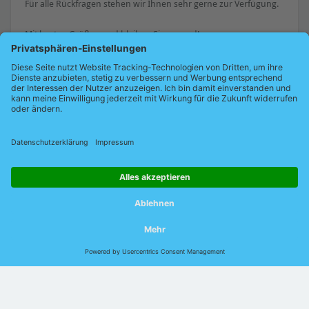
Für alle Rückfragen stehen wir Ihnen sehr gerne zur Verfügung.
Mit besten Grüßen und bleiben Sie gesund!
Ihr Indu-Sol Schulungsteam
Download: Corona Selbsterklärung für Besucher
Corona-Selbsterklärung für Indu-Sol-Besucher
© 2026 Indu-Sol GmbH |
Impressum
|
Kontakt
|
Datenschutz
|
Jobs
|
Verhaltenskodex
|
AEB
|
AVB
|
DIN EN
ISO 9001:2015