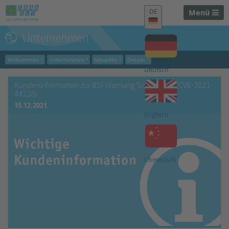
DE
Menü
Unternehmen
Willkommen
Unternehmen
Aktuelles
Details
Deutsch
Kundeninformation zur BSI-Warnung "Log4Shell" (CVE-2021-
44228)
15.12.2021
Englisch
Chinesisch