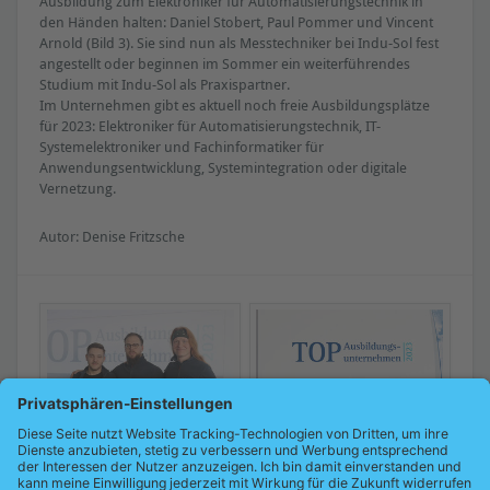
Ausbildung zum Elektroniker für Automatisierungstechnik in
den Händen halten: Daniel Stobert, Paul Pommer und Vincent
Arnold (Bild 3). Sie sind nun als Messtechniker bei Indu-Sol fest
angestellt oder beginnen im Sommer ein weiterführendes
Studium mit Indu-Sol als Praxispartner.
Im Unternehmen gibt es aktuell noch freie Ausbildungsplätze
für 2023: Elektroniker für Automatisierungstechnik, IT-
Systemelektroniker und Fachinformatiker für
Anwendungsentwicklung, Systemintegration oder digitale
Vernetzung.
Autor: Denise Fritzsche