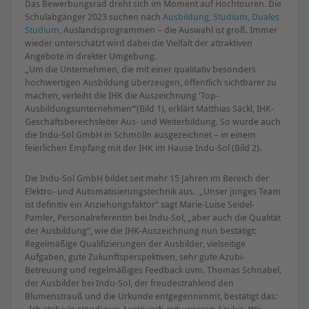
Das Bewerbungsrad dreht sich im Moment auf Hochtouren. Die
Schulabgänger 2023 suchen nach
Ausbildung, Studium, Duales
Studium
, Auslandsprogrammen – die Auswahl ist groß. Immer
wieder unterschätzt wird dabei die Vielfalt der attraktiven
Angebote in direkter Umgebung.
„Um die Unternehmen, die mit einer qualitativ besonders
hochwertigen Ausbildung überzeugen, öffentlich sichtbarer zu
machen, verleiht die IHK die Auszeichnung ‘Top-
Ausbildungsunternehmen‘“(Bild 1), erklärt Matthias Säckl, IHK-
Geschäftsbereichsleiter Aus- und Weiterbildung. So wurde auch
die Indu-Sol GmbH in Schmölln ausgezeichnet – in einem
feierlichen Empfang mit der IHK im Hause Indu-Sol (Bild 2).
Die Indu-Sol GmbH bildet seit mehr 15 Jahren im Bereich der
Elektro- und Automatisierungstechnik aus. „Unser junges Team
ist definitiv ein Anziehungsfaktor“ sagt Marie-Luise Seidel-
Pamler, Personalreferentin bei Indu-Sol, „aber auch die Qualität
der Ausbildung“, wie die IHK-Auszeichnung nun bestätigt:
Regelmäßige Qualifizierungen der Ausbilder, vielseitige
Aufgaben, gute Zukunftsperspektiven, sehr gute Azubi-
Betreuung und regelmäßiges Feedback uvm. Thomas Schnabel,
der Ausbilder bei Indu-Sol, der freudestrahlend den
Blumenstrauß und die Urkunde entgegennimmt, bestätigt das:
„Ich stehe in ständigem Austausch mit unseren Azubis. Wir