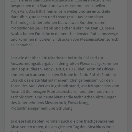
besprechen den Stand und wo es klemmt bei aktuellen
Projekten. Das hilft ihnen enorm weiter und sie entwickeln
daraufhin gute Ideen und Lösungen“. Das Schmöllner
Technologie-Unternehmen hat weltweit Kunden, deren
Produktionen 24/7 stabil und sicher laufen müssen. „Unsere
Azubis haben Einblicke in die verschiedensten Industriezweige
und kommen mit vielen Eindrücken von Messeinsätzen zurück“,
so Schnabel.
Fast alle der über 130 Mitarbeiter bei Indu-Sol sind zur
Auszeichnungsübergabe in den großen Plenarsaal gekommen
und applaudieren. Andy Carius, CTO (Chief Technical Officer)
erinnert sich an seine ersten Schritte bei Indu-Sol als Student:
„Als ich das erste Mal mit meinem Chef gemeinsam vor den
Toren des Audi-Werkes Ingolstadt stand, war ich sprachlos vom
Ausmaß der riesigen Produktionshallen und der modernen
Technik dort“. Und heute leitet er die technischen Abteilungen
des Unternehmens Messtechnik, Entwicklung,
Produktmanagement und Schulung.
In diese Fußstapfen könnten auch die drei frischgebackenen
Absolventen treten, die am gleichen Tag den Abschluss ihrer