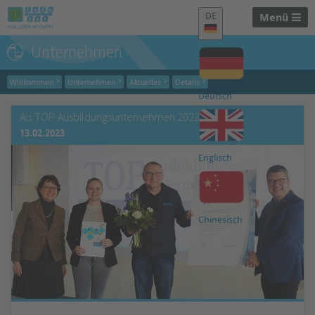
DE
Menü
Unternehmen
Willkommen
Unternehmen
Aktuelles
Details
Deutsch
Als TOP-Ausbildungsunternehmen 2023 prämiert
13.02.2023
Englisch
Chinesisch