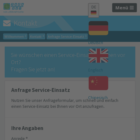
DE
Menü
Kontakt
Willkommen
Kontakt
Anfrage Service-Einsatz
Deutsch
Sie wünschen einen Service-Einsatz bei Ihnen vor
Ort?
Fragen Sie jetzt an!
Englisch
Anfrage Service-Einsatz
Chinesisch
Nutzen Sie unser Anfrageformular, um schnell und einfach
einen Service-Einsatz bei Ihnen vor Ort anzufragen.
Ihre Angaben
Anrede *