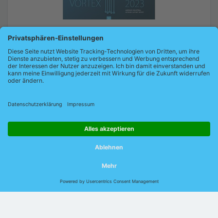
Erkenntnisbericht zur Instandhaltung industrieller Netzwerke,
basierend auf den Messeinsätzen von Indu-Sol über ein
gesamtes Jahr hinweg.
Zum VORTEX Report
© 2026 Indu-Sol GmbH |
Impressum
|
Kontakt
|
Datenschutz
|
Jobs
|
Verhaltenskodex
|
AEB
|
AVB
|
DIN EN
ISO 9001:2015