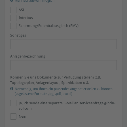
Mehrfachauswahl möglich
ASi
Interbus
Schirmung/Potentialausgleich (EMV)
Sonstiges
Anlagenbezeichnung
Können Sie uns Dokumente zur Verfügung stellen? z.B.
Topologieplan, Anlagenlayout, Spezifikation o.ä.
Notwendig, um Ihnen ein passendes Angebot erstellen zu können.
(zugelassene Formate .jpg, .pdf, .excel)
Ja, ich sende eine separate E-Mail an
serviceanfrage@indu-
sol.com
Nein