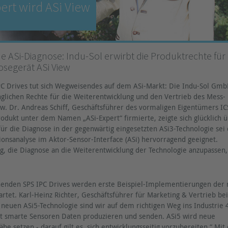
pert wird ASi View
 ASi-Diagnose: Indu-Sol erwirbt die Produktrechte für
osegerät ASi View
PC Drives tut sich Wegweisendes auf dem ASi-Markt: Die Indu-Sol Gm
nglichen Rechte für die Weiterentwicklung und den Vertrieb des Mess-
ew. Dr. Andreas Schiff, Geschäftsführer des vormaligen Eigentümers IC
odukt unter dem Namen „ASi-Expert“ firmierte, zeigte sich glücklich 
für die Diagnose in der gegenwärtig eingesetzten ASi3-Technologie sei
onsanalyse im Aktor-Sensor-Interface (ASi) hervorragend geeignet.
ig, die Diagnose an die Weiterentwicklung der Technologie anzupassen,
ehenden SPS IPC Drives werden erste Beispiel-Implementierungen der
rtet. Karl-Heinz Richter, Geschäftsführer für Marketing & Vertrieb bei
r neuen ASi5-Technologie sind wir auf dem richtigen Weg ins Industrie 
rkt smarte Sensoren Daten produzieren und senden. ASi5 wird neue
be setzen ‒ darauf gilt es, sich entwicklungsseitig vorzubereiten.“ Mit