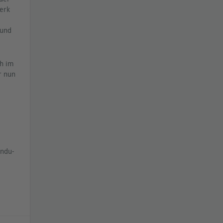
erk
 und
ch im
ir nun
Indu-