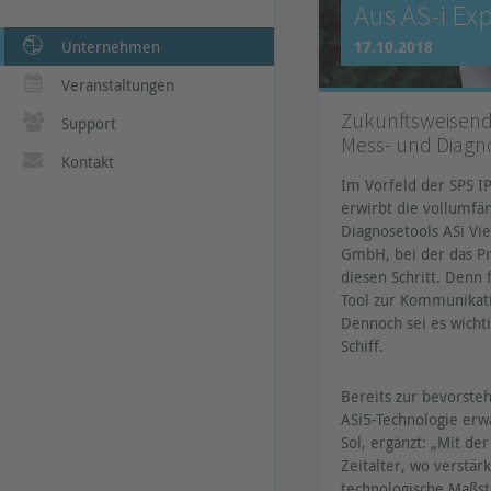
Aus AS-i Ex
Unternehmen
17.10.2018
Veranstaltungen
Zukunftsweisende
Support
Mess- und Diagn
Kontakt
Im Vorfeld der SPS I
erwirbt die vollumfä
Diagnosetools ASi Vi
GmbH, bei der das Pr
diesen Schritt. Denn 
Tool zur Kommunikati
Dennoch sei es wicht
Schiff.
Bereits zur bevorst
ASi5-Technologie erwa
Sol, ergänzt: „Mit de
Zeitalter, wo verstä
technologische Maßstä