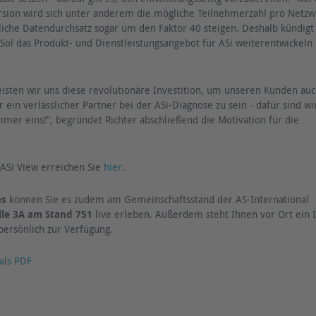
sion wird sich unter anderem die mögliche Teilnehmerzahl pro Netzw
iche Datendurchsatz sogar um den Faktor 40 steigen. Deshalb kündigt
-Sol das Produkt- und Dienstleistungsangebot für ASi weiterentwickeln
isten wir uns diese revolutionäre Investition, um unseren Kunden au
er ein verlässlicher Partner bei der ASi-Diagnose zu sein ‒ dafür sind w
er eins!“, begründet Richter abschließend die Motivation für die
 ASi View erreichen Sie
hier
.
es
können Sie es zudem am Gemeinschaftsstand der AS-International
lle 3A am Stand 751
live erleben. Außerdem steht Ihnen vor Ort ein 
persönlich zur Verfügung.
als PDF