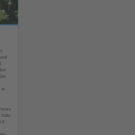
bH
 und
S
über
 das
 so
 neuen
 Indu-
4.0-
 der