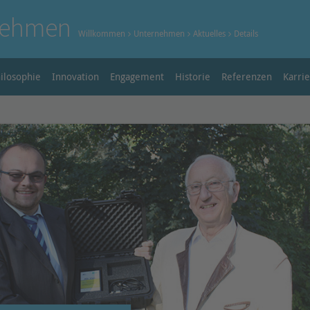
nehmen
Willkommen
Unternehmen
Aktuelles
Details
ilosophie
Innovation
Engagement
Historie
Referenzen
Karri