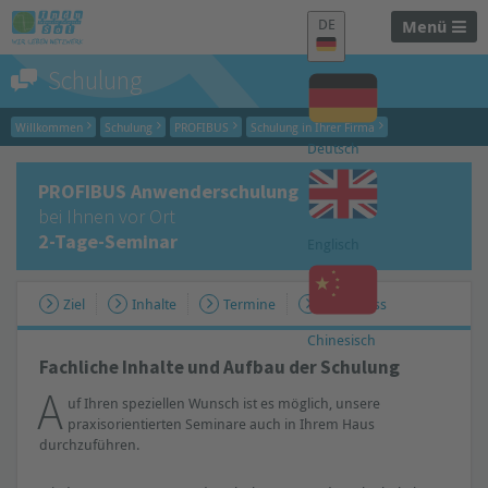
DE
Menü
Schulung
Willkommen
Schulung
PROFIBUS
Schulung in Ihrer Firma
Deutsch
PROFIBUS Anwenderschulung
bei Ihnen vor Ort
2-Tage-Seminar
Englisch
Ziel
Inhalte
Termine
Abschluss
Chinesisch
Fachliche Inhalte und Aufbau der Schulung
A
uf Ihren speziellen Wunsch ist es möglich, unsere
praxisorientierten Seminare auch in Ihrem Haus
durchzuführen.