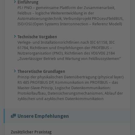
Einführung
PI / PNO – gemeinsame Plattform der Zusammenarbeit,
Feldbus – logische Weiterentwicklung in der
Automatisierungstechnik, Verbundprojekt PROcessFIeldBUS,
ISO/OSI (Open Systems Interconnection – Referenz Modell)
Technische Vorgaben
Verlege- und Installationsrichtlinien nach IEC 61158, IEC
61784, Richtlinien und Empfehlungen der PROFIBUS –
Nutzerorganisation (PNO), Richtlinien des VDI/VDE 2184
„Zuverlässiger Betrieb und Wartung von Feldbussystemen“
Theoretische Grundlagen
Prinzip der physikalischen Datenübertragung (physical layer)
RS 485 PROFIBUS DP, Kommunikation im PROFIBUS – das
Master-Slave-Prinzip, Logische Datenkommunikation:
Protokollaufbau, Datensicherungsmechanismen, Ablauf der
zyklischen und azyklischen Datenkommunikation
Unsere Empfehlungen
Zusätzlicher Praxistag