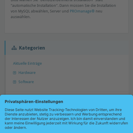
"automatische Installation". Dann müssen Sie die Installation
von MySQL abwählen, Server und
PROmanage®
neu
auswählen.
Kategorien
Aktuelle Einträge
Hardware
Software
Antwort nicht gefunden?
Gerne können Sie uns Ihre Frage übermitteln. Wir werden diese dann
gegebenenfalls in unsere Wissensdatenbank übernehmen und Sie
benachrichtigen.
Jetzt Frage übermitteln