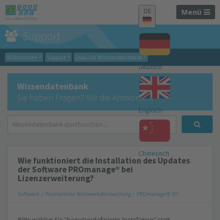
DE
Menü
Support
Willkommen
Support
Indu-Sol Wissensdatenbank
Deutsch
Wissendatenbank
Sie haben Fragen? Wir die Antworten!
Englisch
Chinesisch
Wie funktioniert die Installation des Updates
der Software PROmanage® bei
Lizenzerweiterung?
Software
Permanente Netzwerküberwachung
PROmanage® NT
Bitte wählen Sie "benutzerdefinierte Installation" statt