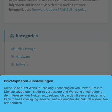
INspektor® Firmware Version V2.0.0.107 beheben. Unter dem
folgenden Link können Sie sich die aktuelle Firmware
herunterladen:
Firmware Update PROFIBUS-INspektor
Kategorien
Aktuelle Einträge
Hardware
Software
Antwort nicht gefunden?
Gerne können Sie uns Ihre Frage übermitteln. Wir werden diese dann
gegebenenfalls in unsere Wissensdatenbank übernehmen und Sie
benachrichtigen.
Jetzt Frage übermitteln