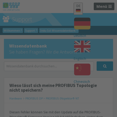
DE
Menü
Support
Willkommen
Support
Indu-Sol Wissensdatenbank
Deutsch
Wissendatenbank
Sie haben Fragen? Wir die Antworten!
Englisch
Chinesisch
Wieso lässt sich meine PROFIBUS Topologie
nicht speichern?
Hardware
PROFIBUS DP
PROFIBUS-INspektor® NT
Diesen Fehler können Sie mit den Update auf die PROFIBUS-