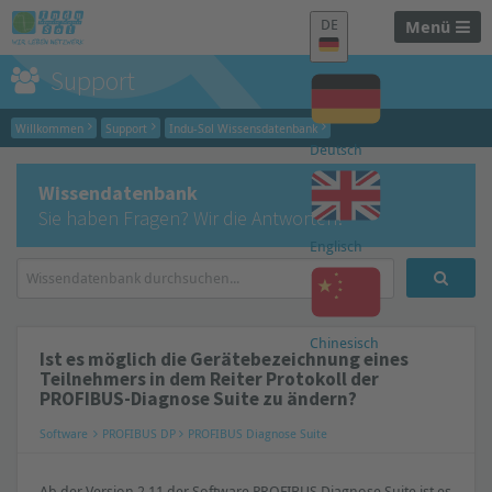
DE
Menü
Support
Willkommen
Support
Indu-Sol Wissensdatenbank
Deutsch
Wissendatenbank
Sie haben Fragen? Wir die Antworten!
Englisch
Chinesisch
Ist es möglich die Gerätebezeichnung eines
Teilnehmers in dem Reiter Protokoll der
PROFIBUS-Diagnose Suite zu ändern?
Software
PROFIBUS DP
PROFIBUS Diagnose Suite
Ab der Version 2.11 der Software PROFIBUS Diagnose Suite ist es