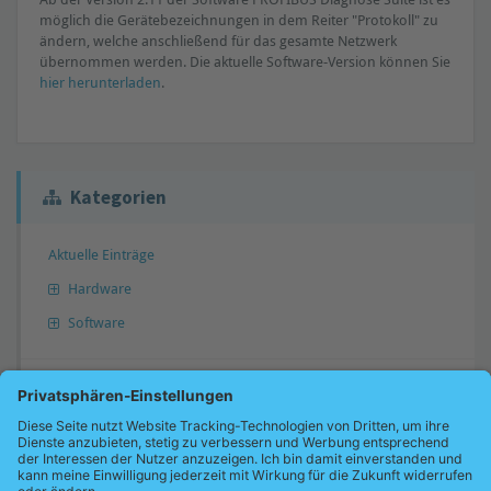
möglich die Gerätebezeichnungen in dem Reiter "Protokoll" zu
ändern, welche anschließend für das gesamte Netzwerk
übernommen werden. Die aktuelle Software-Version können Sie
hier herunterladen
.
Kategorien
Aktuelle Einträge
Hardware
Software
Antwort nicht gefunden?
Gerne können Sie uns Ihre Frage übermitteln. Wir werden diese dann
gegebenenfalls in unsere Wissensdatenbank übernehmen und Sie
benachrichtigen.