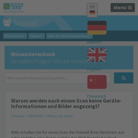
DE
Menü
Support
Willkommen
Support
Indu-Sol Wissensdatenbank
Deutsch
Wissendatenbank
Sie haben Fragen? Wir die Antworten!
Englisch
Chinesisch
Warum werden nach einem Scan keine Geräte-
Informationen und Bilder angezeigt?
Software
PROFINET
PROscan® Active
Bitte schalten Sie für einen Scan die Firewall Ihres Rechners aus