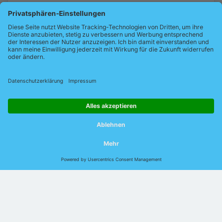
Newsletter abonnieren
Bleiben Sie informiert!
Erhalten Sie Angebote und Neuigkeiten
rund um industrielle Netzwerke sowie deren Optimierung –
bequem per E-Mail.
Jetzt kostenfrei abonnieren
© 2026 Indu-Sol GmbH |
Impressum
|
Kontakt
|
Datenschutz
|
Jobs
|
Verhaltenskodex
|
AEB
|
AVB
|
DIN EN
ISO 9001:2015
Sprache:
Deutsch
English
Chinesisch