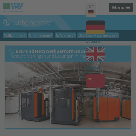
DE
Menü
Unternehmen
Willkommen
Unternehmen
Referenzen
Use Case Maschinenbau
Deutsch
EMV und Netzwerkperformance
Herausforderungen und Lösungen im Maschinenbau
Englisch
Chinesisch