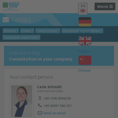
EN
Menü
Contact
Welcome
Contact
Contact Persons
International representatives
German
Consultation request Italy
English
Indu-Sol in Italy
Consultation in your company
Chinese
Your contact person
Carla Schmidt
International Sales
+49 1590 4094258
+49 34491 580-201
Send an email