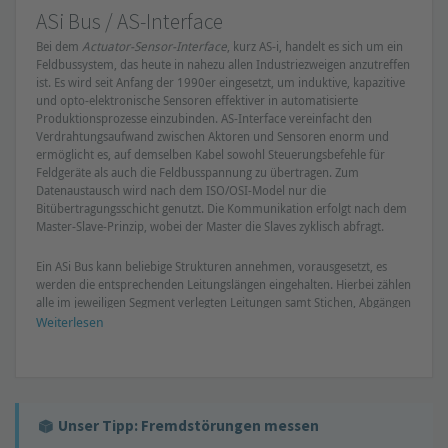
ASi Bus / AS-Interface
Bei dem
Actuator-Sensor-Interface
, kurz AS-i, handelt es sich um ein
Feldbussystem, das heute in nahezu allen Industriezweigen anzutreffen
ist. Es wird seit Anfang der 1990er eingesetzt, um induktive, kapazitive
und opto-elektronische Sensoren effektiver in automatisierte
Produktionsprozesse einzubinden. AS-Interface vereinfacht den
Verdrahtungsaufwand zwischen Aktoren und Sensoren enorm und
ermöglicht es, auf demselben Kabel sowohl Steuerungsbefehle für
Feldgeräte als auch die Feldbusspannung zu übertragen. Zum
Datenaustausch wird nach dem ISO/OSI-Model nur die
Bitübertragungsschicht genutzt. Die Kommunikation erfolgt nach dem
Master-Slave-Prinzip, wobei der Master die Slaves zyklisch abfragt.
Ein ASi Bus kann beliebige Strukturen annehmen, vorausgesetzt, es
werden die entsprechenden Leitungslängen eingehalten. Hierbei zählen
alle im jeweiligen Segment verlegten Leitungen samt Stichen, Abgängen
und Kreuzungen mit. Zur Realisierung größerer Netzwerkstrukturen
Weiterlesen
bietet sich der Einsatz von Repeatern, Tunern oder Z-Plugs/ASi Plugs
an, ... wobei in jedem Segment ein separates ASi Netzteil erforderlich
ist. Abhängig von ihrer technischen Ausführung können diese
speziellen Netzteile zusätzliche Funktionen wie
Einschaltstrombegrenzung, Datenentkopplung und
Unser Tipp: Fremdstörungen messen
Erdschlussüberwachung übernehmen. Sporadische Isolationsfehler
können mithilfe von Isolationswächtern diagnostiziert werden. Diese