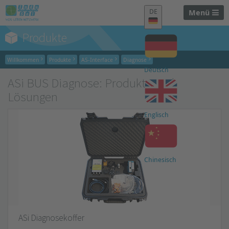
DE
Menü
Produkte
Willkommen
Produkte
AS-Interface
Diagnose
Deutsch
ASi BUS Diagnose: Produkte und
Lösungen
Englisch
Chinesisch
ASi Diagnosekoffer