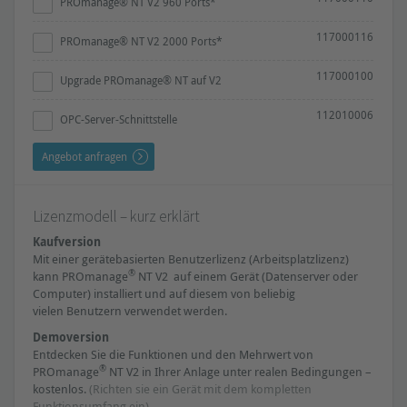
PROmanage® NT V2 960 Ports*
117000116
PROmanage® NT V2 2000 Ports*
117000100
Upgrade PROmanage® NT auf V2
112010006
OPC-Server-Schnittstelle
Angebot anfragen
Lizenzmodell – kurz erklärt
Kaufversion
Mit einer gerätebasierten Benutzerlizenz (Arbeitsplatzlizenz)
®
kann PROmanage
NT V2 auf einem Gerät (Datenserver oder
Computer) installiert und auf diesem von beliebig
vielen Benutzern verwendet werden.
Demoversion
Entdecken Sie die Funktionen und den Mehrwert von
®
PROmanage
NT V2 in Ihrer Anlage unter realen Bedingungen –
kostenlos.
(Richten sie ein Gerät mit dem kompletten
Funktionsumfang ein)