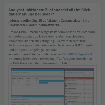
Analysefunktionen: Zustandsdetails im Blick –
dauerhaft und bei Bedarf
Jederzeit vollen Zugriff auf aktuelle Zustandsdaten Ihrer
überwachten Maschinennetzwerke
Um mögliche Ursachen festgestellter Anomalien effizienter und
verbindungsgenau zu lokalisieren, stehen verschiedene
Analysefunktionen zur Verfügung. U.a. werden sämtliche
Performanceparameter integrierter Switches via SMTP minutlich
und portgenau abgefragt. Optional
eingebundene Datensammler, wie der
PROFIBUS-INspektor®
NT
, ermöglichen den direkten Zugriff auf Diagnosefunktionen
» Erforderliche Hardware
für Detailsanalysen der Datenkommunikation.
min. / max. Spannung
Bündelfehler
Fehlertelegramme
Reset-Telegramme