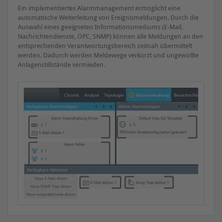
Ein implementiertes Alarmmanagement ermöglicht eine
Telegrammwiederholungen
automatische Weiterleitung von Ereignismeldungen. Durch die
Ausfall / Neuanlauf (Busteilnehmer)
Auswahl eines geeigneten Informationsmediums (E-Mail,
Interne und externe Diagnosen
Nachrichtendienste, OPC, SNMP) können alle Meldungen an den
entsprechenden Verantwortungsbereich zeitnah übermittelt
Gerätetemperatur
werden. Dadurch werden Meldewege verkürzt und ungewollte
Anlagenstillstände vermieden.
» Erforderliche Hardware
Fehlertelegramme
Telegrammlücken
Ausfall / Neuanlauf (Busteilnehmer)
Netzlast in ms
Aktualisierungszeit
Gerätetemperatur