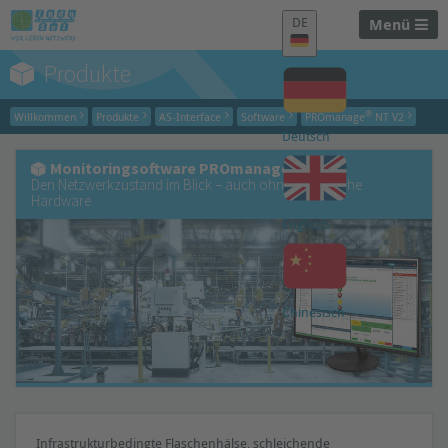
DE
Menü
Produkte
®
Willkommen
Produkte
AS-Interface
Software
PROmanage
NT V2
Deutsch
Monitoringsoftware PROmanage® NT
Den Netzwerkzustand im Blick – auch ohne zusätzliche
Hardware
Englisch
Chinesisch
Infrastrukturbedingte Flaschenhälse, schleichende