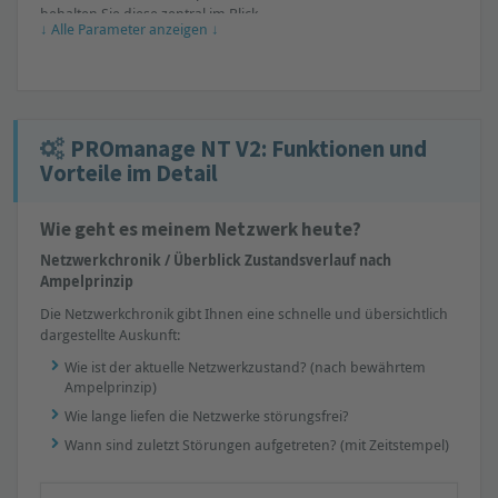
behalten Sie diese zentral im Blick.
↓ Alle Parameter anzeigen ↓
Folgende Parameter können abgerufen werden:
Bitte beachten: Je nach eingesetztem Netzwerk sind u. U.
separate Datensammler erforderlich, damit die angegebenen
Parameter verfügbar sind.
PROmanage NT V2: Funktionen und
Vorteile im Detail
Wie geht es meinem Netzwerk heute?
Netzwerkchronik / Überblick Zustandsverlauf nach
Ampelprinzip
Errors
Die Netzwerkchronik gibt Ihnen eine schnelle und übersichtlich
Discards
dargestellte Auskunft:
Netzlast in ms
Wie ist der aktuelle Netzwerkzustand? (nach bewährtem
Übertragungsgeschwindigkeit
Ampelprinzip)
Ableitstrom RMS / Peak (nur PROmesh)
Wie lange liefen die Netzwerke störungsfrei?
Qualitätswert der Leitung (nur PROmesh)
Wann sind zuletzt Störungen aufgetreten? (mit Zeitstempel)
24V-Überwachung (nur PROmesh)