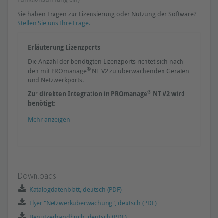
Sie haben Fragen zur Lizensierung oder Nutzung der Software?
Stellen Sie uns Ihre Frage.
Erläuterung Lizenzports
Die Anzahl der benötigten Lizenzports richtet sich nach
®
den mit PROmanage
NT V2 zu überwachenden Geräten
und Netzwerkports.
®
Zur direkten Integration in PROmanage
NT V2 wird
benötigt:
Ethernet-Switches: je Netzwerkport 1 Lizenzport
Mehr anzeigen
d.h. 8-Port-Switch = 8 PROmanage-Lizenzen
PROFINET-INspektor NT: 16 Lizenzports
sonstige INspektoren : je 8 Lizenzports
Downloads
Katalogdatenblatt, deutsch (PDF)
Flyer "Netzwerküberwachung", deutsch (PDF)
Benutzerhandbuch, deutsch (PDF)