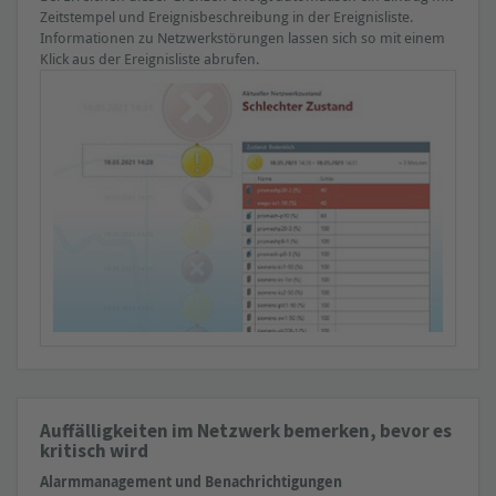
Zeitstempel und Ereignisbeschreibung in der Ereignisliste.
Lastverhältnis
Informationen zu Netzwerkstörungen lassen sich so mit einem
Jitter
Klick aus der Ereignisliste abrufen.
Gerätetemperatur
Hinweis:
Zusätzlich können Netzwerkdaten vorhandener managed
Switches eingebunden werden. (siehe Parameter "Industrial
Ethernet")
Auffälligkeiten im Netzwerk bemerken, bevor es
kritisch wird
» Erforderliche Hardware
Alarmmanagement und Benachrichtigungen
Fehlertelegramme