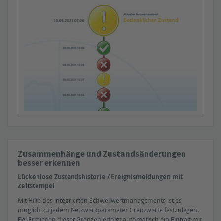
Temperatur (nur PROmesh)
Hinweis:
Kompatibel mit allen herkömmlichen Industrial Ethernet-
Switches. Einige Parameter sind nur mit spezifischen Switches
(bspw. PROmesh-Serie) abrufbar.
Zusammenhänge und Zustandsänderungen
besser erkennen
» Erforderliche Hardware
Lückenlose Zustandshistorie / Ereignismeldungen mit
Fehlertelegramme (Errors)
Zeitstempel
Telegrammlücken (Discards)
Mit Hilfe des integrierten Schwellwertmanagements ist es
Ausfall / Neuanlauf (Busteilnehmer)
möglich zu jedem Netzwerkparameter Grenzwerte festzulegen.
Bei Erreichen dieser Grenzen erfolgt automatisch ein Eintrag mit
Netzlast in ms