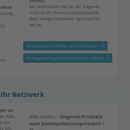
Einsatz?
Wir unterstützen Sie bei der Diagnose
nalyse
rund um die Kommunikationsqualität
essung,
Ihrer Anlagennetzwerke. Sprechen Sie
uns an.
ey)
Serviceeinsatz: Techniker vor Ort anfordern
Kontingentvertrag: Ich möchte mehr erfahren
ere
 Ihr Netzwerk
gen zur
ab. Dazu
Bitte wählen –
Diagnose-Produkte
so wie
nach Kommunikationsprotokoll /
V). Um