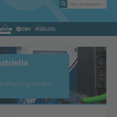
Seite durchsuchen
strielle
tandhaltungsbedarf