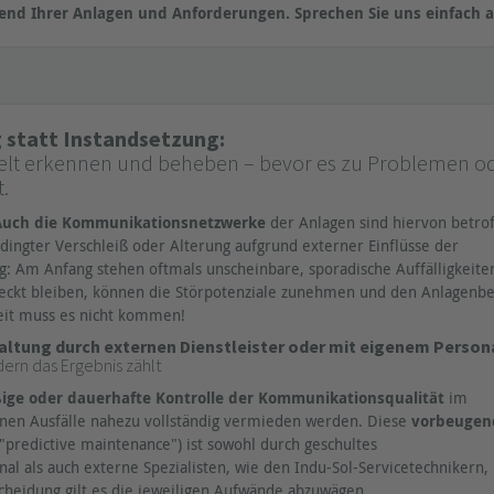
end Ihrer Anlagen und Anforderungen. Sprechen Sie uns einfach a
 statt Instandsetzung:
ielt erkennen und beheben – bevor es zu Problemen o
.
. Auch die Kommunikationsnetzwerke
der Anlagen sind hiervon betrof
dingter Verschleiß oder Alterung aufgrund externer Einflüsse der
 Am Anfang stehen oftmals unscheinbare, sporadische Auffälligkeite
eckt bleiben, können die Störpotenziale zunehmen und den Anlagenbe
eit muss es nicht kommen!
ltung durch externen Dienstleister oder mit eigenem Person
dern das Ergebnis zählt
ige oder dauerhafte Kontrolle der Kommunikationsqualität
im
nen Ausfälle nahezu vollständig vermieden werden. Diese
vorbeugen
. "predictive maintenance") ist sowohl durch geschultes
al als auch externe Spezialisten, wie den Indu-Sol-Servicetechnikern,
scheidung gilt es die jeweiligen Aufwände abzuwägen.