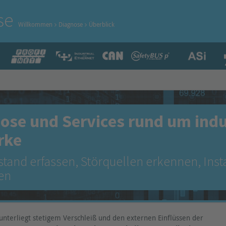
se
Willkommen
Diagnose
Überblick
ose und Services rund um indu
rke
tand erfassen, Störquellen erkennen, Ins
en
unterliegt stetigem Verschleiß und den externen Einflüssen der