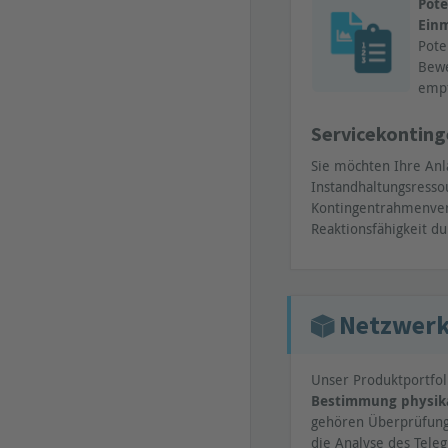
Pote
Einm
Pote
Bewe
emp
Servicekonting
Sie möchten Ihre Anl
Instandhaltungsressou
Kontingentrahmenvert
Reaktionsfähigkeit du
Netzwerk
Unser Produktportfol
Bestimmung physika
gehören Überprüfunge
die Analyse des Tele