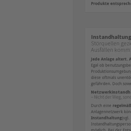
Produkte entsprech
Instandhaltung
Störquellen gez
Ausfällen kommt
Jede Anlage altert
Egal ob benutzungsbe
Produktionsumgebung:
diese oftmals unentd
gefährden. Doch sow
Netzwerkinstandha
– Nicht der Weg, son
Durch eine
regelmäß
Anlagennetzwerk kön
Instandhaltung
(vgl
Instandhaltungsperson
möglich. Bei der Ent