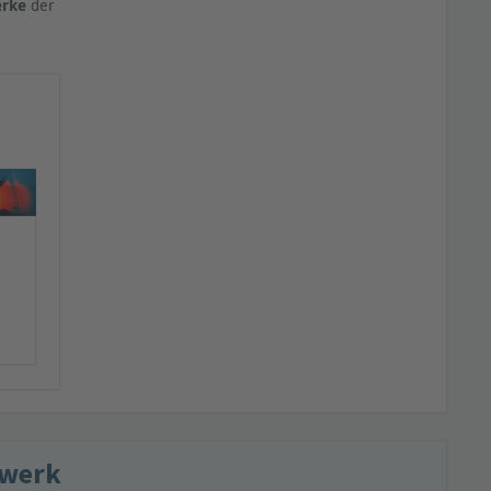
erke
der
zwerk