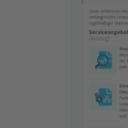
Unser erfahrenes Mes
umfangreiches Leistu
regelmäßiger Wartung
Serviceangebot
(Auszug):
Ins
Mess
der 
(inkl
Ein
(Ne
Fach
Unte
Inbe
und 