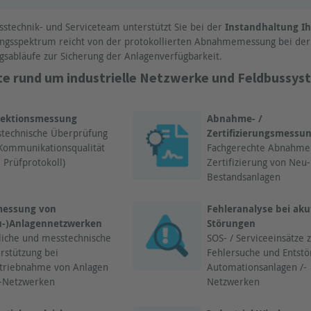
stechnik- und Serviceteam unterstützt Sie bei der
Instandhaltung I
ngsspektrum reicht von der protokollierten Abnahmemessung bei der 
sabläufe zur Sicherung der Anlagenverfügbarkeit.
e rund um industrielle Netzwerke und Feldbussy
pektionsmessung
Abnahme- /
technische Überprüfung
Zertifizierungsmessu
Kommunikationsqualität
Fachgerechte Abnahme
. Prüfprotokoll)
Zertifizierung von Neu
Bestandsanlagen
messung von
Fehleranalyse bei ak
u-)Anlagennetzwerken
Störungen
liche und messtechnische
SOS- / Serviceeinsätze 
rstützung bei
Fehlersuche und Entstö
triebnahme von Anlagen
Automationsanlagen /-
-Netzwerken
Netzwerken