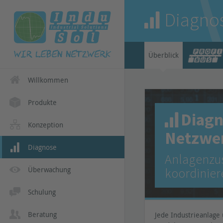
Diagno
Überblick
Willkommen
Produkte
Diagn
Konzeption
Netzwe
Diagnose
Anlagenzus
Überwachung
koordinier
Schulung
Beratung
Jede Industrieanlage 