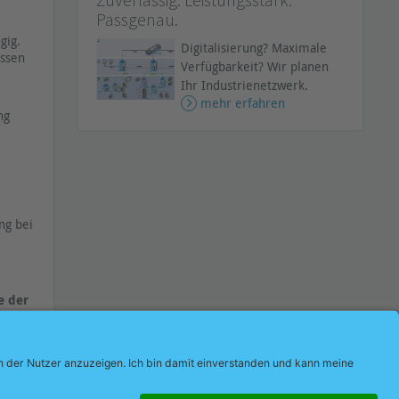
Passgenau.
gig.
Digitalisierung? Maximale
üssen
Verfügbarkeit? Wir planen
Ihr Industrienetzwerk.
mehr erfahren
ng
ng bei
e der
t