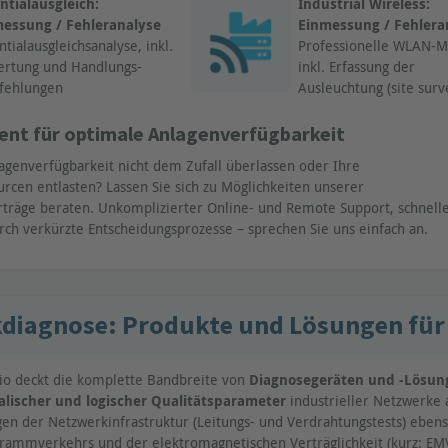
ntialausgleich:
Industrial Wireless:
essung / Fehleranalyse
Einmessung / Fehlera
ntialausgleichsanalyse, inkl.
Professionelle WLAN-M
rtung und Handlungs-
inkl. Erfassung der
fehlungen
Ausleuchtung (site surv
ent für optimale Anlagenverfügbarkeit
agenverfügbarkeit nicht dem Zufall überlassen oder Ihre
rcen entlasten? Lassen Sie sich zu Möglichkeiten unserer
räge beraten. Unkomplizierter Online- und Remote Support, schnell
rch verkürzte Entscheidungsprozesse – sprechen Sie uns einfach an.
diagnose: Produkte und Lösungen für
io deckt die komplette Bandbreite von
Diagnosegeräten und -Lösun
lischer und logischer Qualitätsparameter
industrieller Netzwerke 
n der Netzwerkinfrastruktur (Leitungs- und Verdrahtungstests) eben
grammverkehrs und der elektromagnetischen Verträglichkeit (kurz: EM