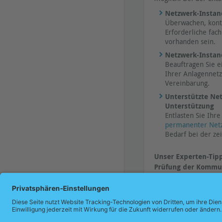
Netzwerk-Instan
Überwachen, kont
Erforderliche fac
vorhanden sein.
Netzwerk-Instan
Beauftragen Sie e
Ihrer Anlagennetz
Vereinbarung.
Unterstützte Ne
Unterstützung
Entlasten Sie Ihr
permanenter Net
Bedarf bei der ze
Unser Experten-Tip
Prüfung der Kommun
Anlage
. Diese Prüfu
werden.
(messtechnis