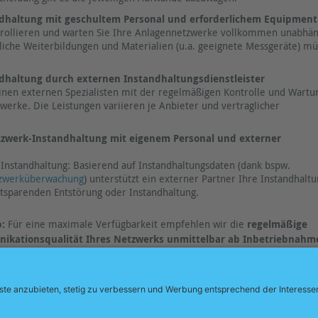
dhaltung mit geschultem Personal und erforderlichem Equipment
rollieren und warten Sie Ihre Anlagennetzwerke vollkommen unabhän
hliche Weiterbildungen und Materialien (u.a. geeignete Messgeräte) m
dhaltung durch externen Instandhaltungsdienstleister
inen externen Spezialisten mit der regelmäßigen Kontrolle und Wartu
werke. Die Leistungen variieren je Anbieter und vertraglicher
tzwerk-Instandhaltung mit eigenem Personal und externer
e Instandhaltung: Basierend auf Instandhaltungsdaten (dank bspw.
zwerküberwachung
) unterstützt ein externer Partner Ihre Instandhaltu
itsparenden Entstörung oder Instandhaltung.
p:
Für eine maximale Verfügbarkeit empfehlen wir die
regelmäßige
ikationsqualität Ihres Netzwerks unmittelbar ab Inbetriebnahm
ngen können wahlweise durch Ihr Instandhaltungspersonal durchgeführ
che Weiterbildung / geeignete Messgeräte erforderlich)