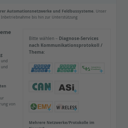
hrer Automationsnetzwerke und Feldbussysteme
. Unser
Inbetriebnahme bis hin zur Unterstützung
steme
Bitte wählen –
Diagnose-Services
nach Kommunikationsprotokoll /
Thema
:
ng
 und
- und
uten
zur
rung von
Mehrere Netzwerke/Protokolle im