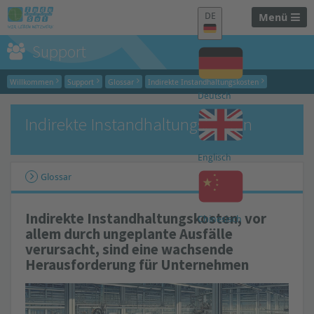
DE
Menü
Support
Willkommen
Support
Glossar
Indirekte Instandhaltungskosten
Deutsch
Indirekte Instandhaltungskosten
Englisch
Glossar
Indirekte Instandhaltungskosten
, vor
Chinesisch
allem durch ungeplante Ausfälle
verursacht, sind eine wachsende
Herausforderung für Unternehmen