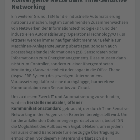
Networking
Ein weiterer Grund, TSN für die industrielle Automatisierung
nutzbar zu machen, liegt im zunehmenden Zusammenwachsen
von Netzwerken der Informationstechnologie (IT) und der
industriellen Automatisierung (Operational Technology/OT). In
letzterer werden immer häufiger nicht mehr nur Befehle zur
Maschinen-/Anlagensteuerung übertragen, sondern auch
prozessbegleitende Informationen (z.B. Sensordaten oder
Informationen zum Energiemanagement). Diese müssen dann
nicht zum Controller, sondern zu einer übergeordneten
Monitoring-/Auswerteeinheit oder sogar in die Office-Ebene
(bspw. ERP-System) des jeweiligen Unternehmens.
Voraussetzung dafür ist eine durchgängige, barrierefreie
Kommunikation vom Sensor bis zur Cloud.
Um zu diesem Zweck IT und Automatisierung zu verbinden,
wird ein
herstellerneutraler, offener
Kommunikationsstandard
gebraucht, der durch Time-Sensitive
Networking in den Augen vieler Experten bereitgestellt wird. Um
für die anfallenden Datenmengen gerüstet zu sein, bietet TSN
die Möglichkeit des Aufbaus von Gigabit-Netzen, um in jedem
Fall ausreichend Bandbreite für eine zügige Übertragung zu
ermöglichen. Vor diesem Hintergrund erklärt sich die