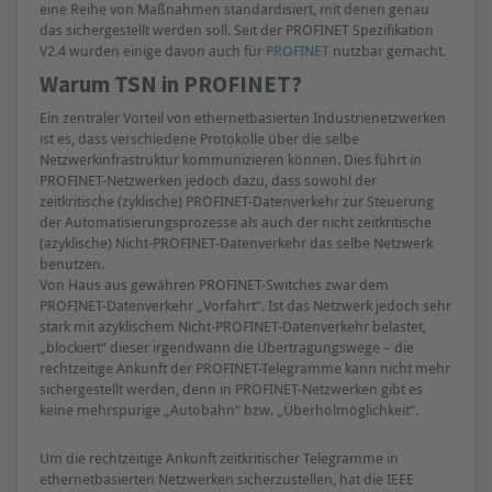
eine Reihe von Maßnahmen standardisiert, mit denen genau
das sichergestellt werden soll. Seit der PROFINET Spezifikation
V2.4 wurden einige davon auch für
PROFINET
nutzbar gemacht.
Warum TSN in PROFINET?
Ein zentraler Vorteil von ethernetbasierten Industrienetzwerken
ist es, dass verschiedene Protokolle über die selbe
Netzwerkinfrastruktur kommunizieren können. Dies führt in
PROFINET-Netzwerken jedoch dazu, dass sowohl der
zeitkritische (zyklische) PROFINET-Datenverkehr zur Steuerung
der Automatisierungsprozesse als auch der nicht zeitkritische
(azyklische) Nicht-PROFINET-Datenverkehr das selbe Netzwerk
benutzen.
Von Haus aus gewähren PROFINET-Switches zwar dem
PROFINET-Datenverkehr „Vorfahrt“. Ist das Netzwerk jedoch sehr
stark mit azyklischem Nicht-PROFINET-Datenverkehr belastet,
„blockiert“ dieser irgendwann die Übertragungswege – die
rechtzeitige Ankunft der PROFINET-Telegramme kann nicht mehr
sichergestellt werden, denn in PROFINET-Netzwerken gibt es
keine mehrspurige „Autobahn“ bzw. „Überholmöglichkeit“.
Um die rechtzeitige Ankunft zeitkritischer Telegramme in
ethernetbasierten Netzwerken sicherzustellen, hat die IEEE