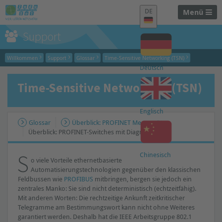
DE
Menü
Support
Willkommen
Support
Glossar
Time-Sensitive Networking (TSN)
Deutsch
Time-Sensitive Networking (TSN)
Englisch
Glossar
Überblick: PROFINET Messgeräte
Überblick: PROFINET-Switches mit Diagnose
S
Chinesisch
o viele Vorteile ethernetbasierte
Automatisierungstechnologien gegenüber den klassischen
Feldbussen wie
PROFIBUS
mitbringen, bergen sie jedoch ein
zentrales Manko: Sie sind nicht deterministisch (echtzeitfähig).
Mit anderen Worten: Die rechtzeitige Ankunft zeitkritischer
Telegramme am Bestimmungswort kann nicht ohne Weiteres
garantiert werden. Deshalb hat die IEEE Arbeitsgruppe 802.1