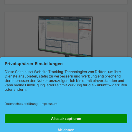
®
PROmanage
NT V2
Die zentrale Überwachungssoftware
Produktdetails