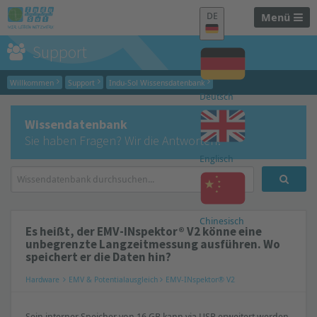
DE
Menü
Support
Willkommen
Support
Indu-Sol Wissensdatenbank
Deutsch
Wissendatenbank
Sie haben Fragen? Wir die Antworten!
Englisch
Chinesisch
Es heißt, der EMV-INspektor® V2 könne eine
unbegrenzte Langzeitmessung ausführen. Wo
speichert er die Daten hin?
Hardware
EMV & Potentialausgleich
EMV-INspektor® V2
Sein interner Speicher von 16 GB kann via USB erweitert werden.