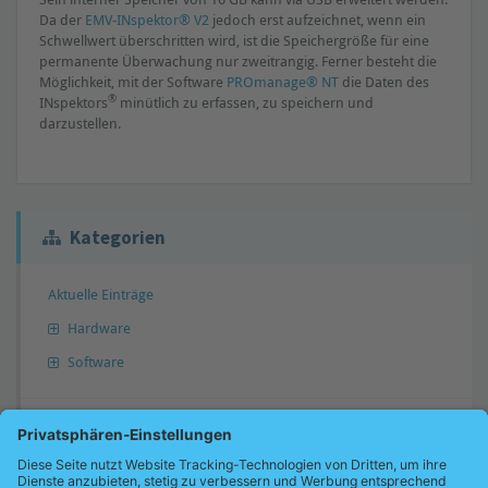
Da der
EMV-INspektor® V2
jedoch erst aufzeichnet, wenn ein
Schwellwert überschritten wird, ist die Speichergröße für eine
permanente Überwachung nur zweitrangig. Ferner besteht die
Möglichkeit, mit der Software
PROmanage® NT
die Daten des
®
INspektors
minütlich zu erfassen, zu speichern und
darzustellen.
Kategorien
Aktuelle Einträge
Hardware
Software
Antwort nicht gefunden?
Gerne können Sie uns Ihre Frage übermitteln. Wir werden diese dann
gegebenenfalls in unsere Wissensdatenbank übernehmen und Sie