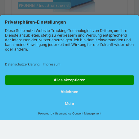
PROFINET / Industrial Ethernet
PROmesh P8+F
Diagnose-Switch für Industrieautomation
Produktdetails
© 2026 Indu-Sol GmbH |
Impressum
|
Kontakt
|
Datenschutz
|
Jobs
|
Verhaltenskodex
|
AEB
|
AVB
|
DIN EN
ISO 9001:2015