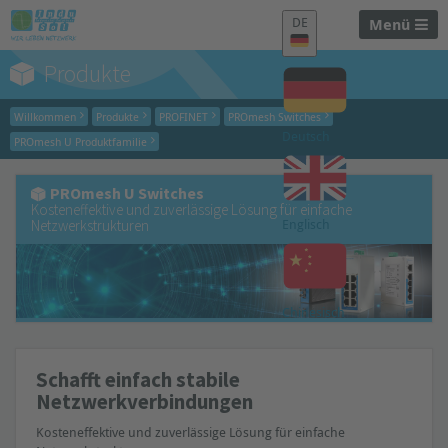
DE
Menü
Produkte
Willkommen
Produkte
PROFINET
PROmesh Switches
Deutsch
PROmesh U Produktfamilie
PROmesh U Switches
Kosteneffektive und zuverlässige Lösung für einfache
Englisch
Netzwerkstrukturen
Chinesisch
Schafft einfach stabile
Netzwerkverbindungen
Kosteneffektive und zuverlässige Lösung für einfache