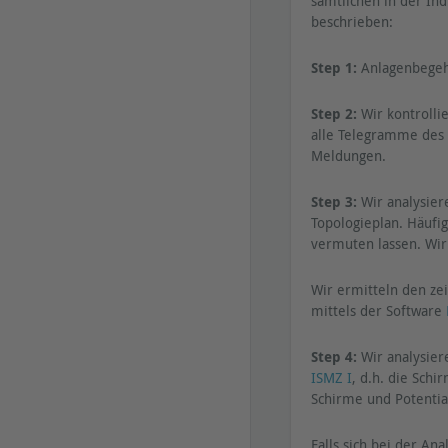
sämtlichen in der In
beschrieben:
Step 1:
Anlagenbegehu
Step 2:
Wir kontrolli
alle Telegramme des 
Meldungen.
Step 3:
Wir analysier
Topologieplan. Häufi
vermuten lassen. Wi
Wir ermitteln den ze
mittels der Software
Step 4:
Wir analysier
ISMZ I
, d.h. die Sch
Schirme und Potentia
Falls sich bei der A