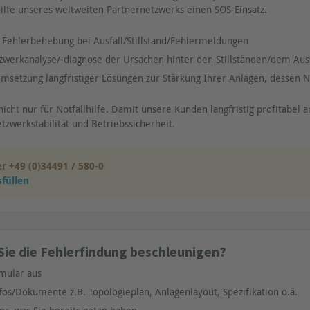
hilfe unseres weltweiten Partnernetzwerks einen SOS-Einsatz.
 Fehlerbehebung bei Ausfall/Stillstand/Fehlermeldungen
zwerkanalyse/-diagnose der Ursachen hinter den Stillständen/dem Ausf
msetzung langfristiger Lösungen zur Stärkung Ihrer Anlagen, dessen N
nicht nur für Notfallhilfe. Damit unsere Kunden langfristig profitabel 
tzwerkstabilität und Betriebssicherheit.
er +49 (0)34491 / 580-0
füllen
ie die Fehlerfindung beschleunigen?
rmular aus
fos/Dokumente z.B. Topologieplan, Anlagenlayout, Spezifikation o.ä.