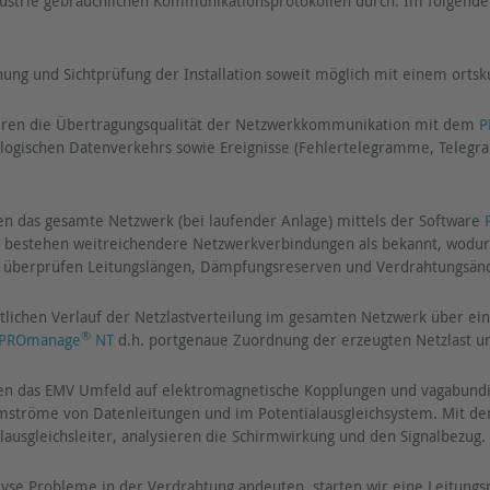
dustrie gebräuchlichen Kommunikationsprotokollen durch. Im folgende
ng und Sichtprüfung der Installation soweit möglich mit einem ortsk
eren die Übertragungsqualität der Netzwerkkommunikation mit dem
P
logischen Datenverkehrs sowie Ereignisse (Fehlertelegramme, Telegramm
en das gesamte Netzwerk (bei laufender Anlage) mittels der Software
g bestehen weitreichendere Netzwerkverbindungen als bekannt, wodurch
r überprüfen Leitungslängen, Dämpfungsreserven und Verdrahtungsän
itlichen Verlauf der Netzlastverteilung im gesamten Netzwerk über ei
®
PROmanage
NT
d.h. portgenaue Zuordnung der erzeugten Netzlast un
en das EMV Umfeld auf elektromagnetische Kopplungen und vagabundi
irmströme von Datenleitungen und im Potentialausgleichsystem. Mit d
lausgleichsleiter, analysieren die Schirmwirkung und den Signalbezug.
nalyse Probleme in der Verdrahtung andeuten, starten wir eine Leitun