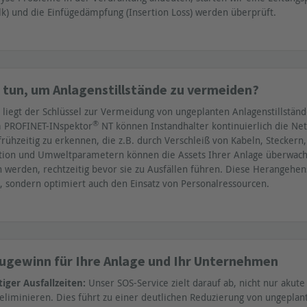
lk) und die Einfügedämpfung (Insertion Loss) werden überprüft.
 tun, um Anlagenstillstände zu vermeiden?
g liegt der Schlüssel zur Vermeidung von ungeplanten Anlagenstillstän
®
m PROFINET-INspektor
NT können Instandhalter kontinuierlich die N
rühzeitig zu erkennen, die z.B. durch Verschleiß von Kabeln, Steckern
on und Umweltparametern können die Assets Ihrer Anlage überwacht,
werden, rechtzeitig bevor sie zu Ausfällen führen. Diese Herangehens
, sondern optimiert auch den Einsatz von Personalressourcen.
Zugewinn für Ihre Anlage und Ihr Unternehmen
iger Ausfallzeiten:
Unser SOS-Service zielt darauf ab, nicht nur akut
u eliminieren. Dies führt zu einer deutlichen Reduzierung von ungepla