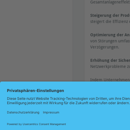
Gesamtanlageneffektiv
Steigerung der Produ
steigert die Effizienz
Optimierung der An
von Störungen umfass
Verzögerungen.
Erhöhung der Sicher
Netzwerkprobleme zu 
Indem Unternehmen un
in die Zuverlässigke
Sprache
© 2026 Indu-Sol GmbH |
Impress
Deutsch