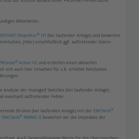
n sind die Schritte anhand einer PROFINET-Fehlersuche
undigen Mitarbeiter.
®
ROFINET-INspektor
NT
(bei laufender Anlage) und bewerten
lücken, Jitter) einschließlich ggf. auftretender Alarm-
®
PROscan
Active V2
und erstellen einen aktuellen
 sich auch hier Ursachen für z.B. erhöhte Netzlasten
derungen.
ne Analyse der managed Switches (bei laufender Anlage)
d eventuell auftretender Fehler.
®
erende Ströme (bei laufenden Anlage) mit der
EMCheck
®
er
EMCheck
MWMZ II
bewerten wir die Impedanz der
gsprüfung. Auch längenabhängige Werte für das Übersprechen