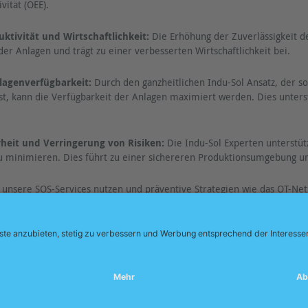
ität (OEE).
ktivität und Wirtschaftlichkeit:
Die Erhöhung der Zuverlässigkeit de
 der Anlagen und trägt zu einer verbesserten Wirtschaftlichkeit bei.
lagenverfügbarkeit:
Durch den ganzheitlichen Indu-Sol Ansatz, der 
t, kann die Verfügbarkeit der Anlagen maximiert werden. Dies unterst
heit und Verringerung von Risiken:
Die Indu-Sol Experten unterstüt
minimieren. Dies führt zu einer sichereren Produktionsumgebung und 
sere SOS-Services nutzen und präventive Strategien wie das OT-Netz
it und Zukunftsfähigkeit des Unternehmens.
um
|
Kontakt
|
Datenschutz
|
Jobs
|
Verhaltenskodex
|
AEB
|
AVB
|
DIN EN ISO 900