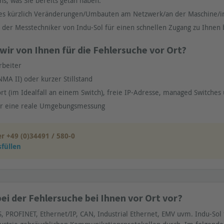
ns, was Sie bereits getan haben.
 es kürzlich Veränderungen/Umbauten am Netzwerk/an der Maschine/in
 der Messtechniker von Indu-Sol für einen schnellen Zugang zu Ihnen 
ir von Ihnen für die Fehlersuche vor Ort?
rbeiter
NMA II) oder kurzer Stillstand
rt (im Idealfall an einem Switch), freie IP-Adresse, managed Switche
ür eine reale Umgebungsmessung
er +49 (0)34491 / 580-0
füllen
ei der Fehlersuche bei Ihnen vor Ort vor?
, PROFINET, Ethernet/IP, CAN, Industrial Ethernet, EMV uvm. Indu-Sol 