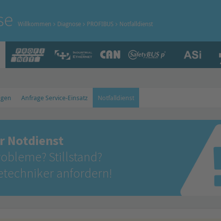
se
Willkommen
Diagnose
PROFIBUS
Notfalldienst
ngen
Anfrage Service-Einsatz
Notfalldienst
r Notdienst
obleme? Stillstand?
cetechniker anfordern!