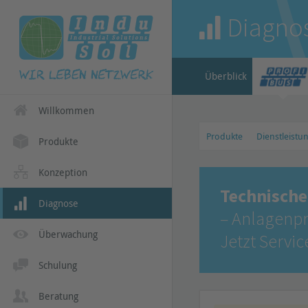
Diagno
Überblick
Willkommen
Produkte
Dienstleistu
Produkte
Konzeption
Technische
Diagnose
– Anlagenpr
Überwachung
Jetzt Servi
Schulung
Beratung