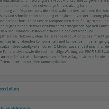
entscheidend, um störungsfreie Produktionsabläufe zu gewährleiste
komponenten bieten die notwendige Unterstützung für eine
bindung von Diagnosetools, die selbst während des laufenden Betrieb
ung und schnelle Fehlerbehebung ermöglichen. Von der Planungspha
nd darüber hinaus sind unsere Komponenten darauf ausgerichtet, jed
nten Zugang zu den Netzwerkstrukturen zu ermöglichen. Speziell entwic
tellen und Busanschlussstecker erlauben einen einfachen und
riff auf das Netzwerk, ohne die laufende Produktion zu beeinträchtige
eicht zu handhabenden Komponenten sind kompatibel mit allen gängi
tützen Geschwindigkeiten bis zu 12 Mbit/s, was sie ideal macht für di
nte Fehleranalyse sowie die routinemäßige Wartung von PROFIBUS-Sys
n unserer Infrastrukturkomponenten in Ihre Anlagen, sichern Sie die
ffizienz Ihrer industriellen Kommunikation.
sstellen
Schraubklemme