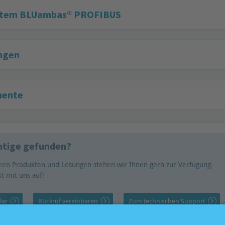
stem BLUambas® PROFIBUS
ngen
mente
chtige gefunden?
ren Produkten und Lösungen stehen wir Ihnen gern zur Verfügung.
t mit uns auf!
lar
Rückruf vereinbaren
Zum technischen Support