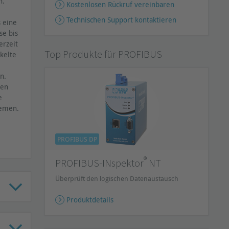
n.
Kostenlosen Rückruf vereinbaren
Technischen Support kontaktieren
s eine
se bis
erzeit
Top Produkte für PROFIBUS
kelte
n.
gen
e
temen.
PROFIBUS DP
®
PROFIBUS-INspektor
NT
Überprüft den logischen Datenaustausch
Produktdetails