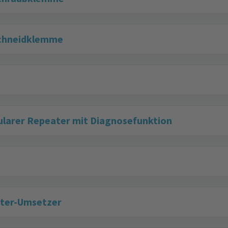
Schneidklemme
arer Repeater mit Diagnosefunktion
iter-Umsetzer