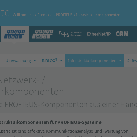
te
Willkommen
Produkte
PROFIBUS
Infrastrukturkomponenten
®
Überwachung
INBLOX
Infrastrukturkomponenten
Soft
etzwerk- /
turkomponenten
ge PROFIBUS-Komponenten aus einer Han
rastrukturkomponenten für PROFIBUS-Systeme
strie ist eine effektive Kommunikationsanalyse und -wartung von