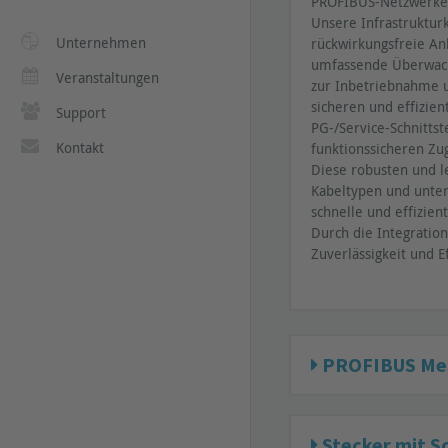
PROFIBUS-Netzwerken 
Unsere Infrastruktur
Unternehmen
rückwirkungsfreie An
umfassende Überwach
Veranstaltungen
zur Inbetriebnahme u
sicheren und effizie
Support
PG-/Service-Schnitts
Kontakt
funktionssicheren Zug
Diese robusten und l
Kabeltypen und unters
schnelle und effizie
Durch die Integratio
Zuverlässigkeit und E
PROFIBUS Mes
Stecker mit 