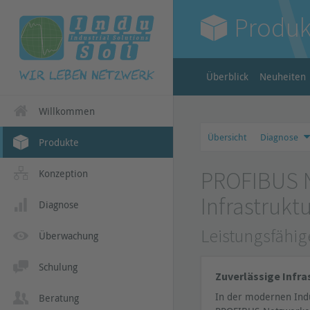
Produk
Überblick
Neuheiten
Willkommen
Übersicht
Diagnose
Produkte
PROFIBUS N
Konzeption
Infrastruk
Diagnose
Leistungsfähi
Überwachung
Schulung
Zuverlässige Inf
In der modernen Indu
Beratung