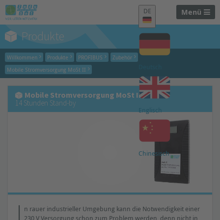
DE
Menü
Produkte
Willkommen
Produkte
PROFIBUS
Zubehör
Deutsch
Mobile Stromversorgung MoSt II
Mobile Stromversorgung MoSt II
14 Stunden Stand-by
Englisch
Chinesisch
I
n rauer industrieller Umgebung kann die Notwendigkeit einer
230 V Versorgung schon zum Problem werden, denn nicht in