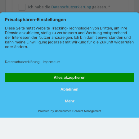
Ich habe die
Datenschutzerklärung
gelesen. *
Jetzt absenden
* Pflichtfelder
© 2026 Indu-Sol GmbH |
Impressum
|
Kontakt
|
Datenschutz
|
Jobs
|
Verhaltenskodex
|
AEB
|
AVB
|
DIN EN
ISO 9001:2015