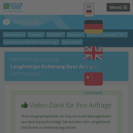
DE
Menü
Produkte
®
Willkommen
Produkte
PROFINET
Diagnose
PROFINET-INspektor
NT
Deutsch
Lieferkonzept PROFINET-Monitoring
Vielen Dank
PROFINET-Monitoring
Langfristige Sicherung Ihrer Anlagen
Englisch
Lieferkonzept
Chinesisch
Vielen Dank für Ihre Anfrage
Ihre Ansprechpartner im Key Account Management
wurden benachrichtigt. Sie werden sich umgehend
mit Ihnen in Verbindung setzen.