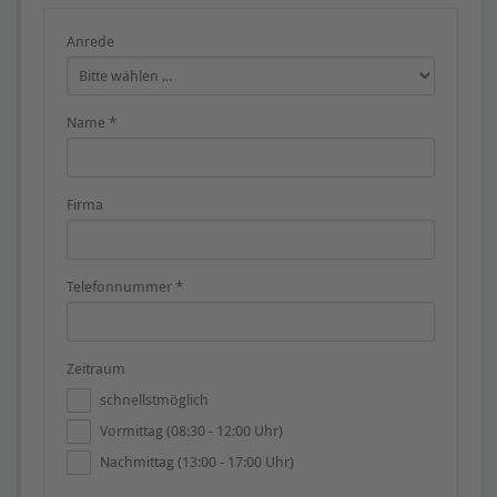
Aufnahme der Ströme auf dem Busschirm und der
®
Potentialausgleichsleiter mit
EMheck
LSMZ I
Anrede
Aufnahme der Maschenwiderstände des Busschirms
®
und der Potentialausgleichsleiter mit
EMCheck
MWMZ II
Name *
Einstellen der Schwellwerte individuell angepasst an Ihr
Netzwerk
Firma
Telefonnummer *
Zeitraum
schnellstmöglich
Vormittag (08:30 - 12:00 Uhr)
Nachmittag (13:00 - 17:00 Uhr)