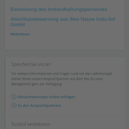
Einweisung des Instandhaltungspersonals
Erstellung des realen Topologieplans
Abschlussbewertung aus dem Hause Indu-Sol
Netzwerktopologie und aktuelle Portbelegungen
GmbH
Gerätenamen/-typen, IP- / MAC-Adressen,
Subnetzmaske / Gateway
Weiterlesen
Bewertung der vom Errichter erstellten
Leitungsprotokolle
(Kabel-Stecker) auf Planungs- und
Hard- und Firmwarestände der Geräte und Module
Lastenheftkonformität hinsichtlich der Dämpfungstabelle für
Dämpfungsreserven bei LWL (Polymerfaser)
Feldbustechnik
Erstellung eines Abnahmeprotokolls
nach
Bewertung der Kommunikationsqualität
Sprechen Sie uns an!
Dauerüberwachung unter produktionsnahen Bedingungen
(nach Zuarbeit des zuständigen Instandhaltungspersonals)
Für weitere Informationen und Fragen rund um das Lieferkonzept
Geräteausfälle und Diagnosemeldungen (Alarme)
stehen Ihnen unsere Ansprechpartner aus dem Key Account
Management gern zur Verfügung.
Auswertung und Bewertung
: Abnahme erteilt Ja / Nein
Fehlerhafte Telegramme und Telegrammlücken
Abnahmekonzept online anfragen
Telegrammjitter / -verzögerungen
Netzwerklast
Zu den Ansprechpartnern
Stichprobenartige EMV-Bewertung
Rückruf vereinbaren