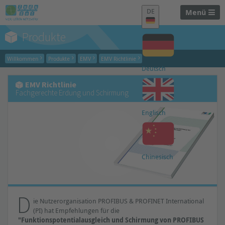
DE
Menü
Produkte
Willkommen
Produkte
EMV
EMV Richtlinie
Deutsch
EMV Richtlinie
Fachgerechte Erdung und Schirmung
Englisch
Chinesisch
D
ie Nutzerorganisation PROFIBUS & PROFINET International
(PI) hat Empfehlungen für die
"Funktionspotentialausgleich und Schirmung von PROFIBUS